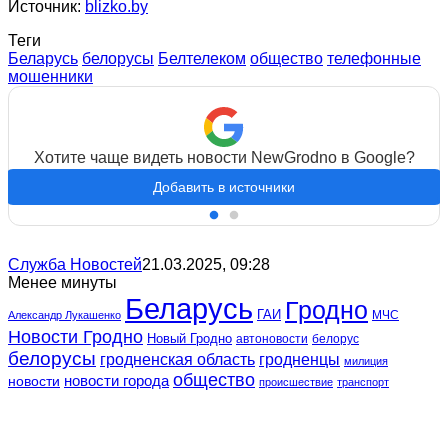
Источник:
blizko.by
Теги
Беларусь
белорусы
Белтелеком
общество
телефонные
мошенники
Хотите чаще видеть новости NewGrodno в Google?
Добавить в источники
Служба Новостей
21.03.2025, 09:28
Менее минуты
Беларусь
Гродно
ГАИ
МЧС
Александр Лукашенко
Новости Гродно
Новый Гродно
автоновости
белорус
белорусы
гродненская область
гродненцы
милиция
общество
новости
новости города
происшествие
транспорт