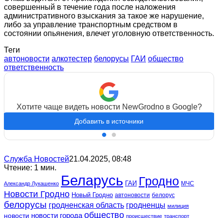
совершенный в течение года после наложения
административного взыскания за такое же нарушение,
либо за управление транспортным средством в
состоянии опьянения, влечет уголовную ответственность.
Теги
автоновости
алкотестер
белорусы
ГАИ
общество
ответственность
Хотите чаще видеть новости NewGrodno в Google?
Добавить в источники
Служба Новостей
21.04.2025, 08:48
Чтение: 1 мин.
Беларусь
Гродно
ГАИ
МЧС
Александр Лукашенко
Новости Гродно
Новый Гродно
автоновости
белорус
белорусы
гродненская область
гродненцы
милиция
общество
новости
новости города
происшествие
транспорт