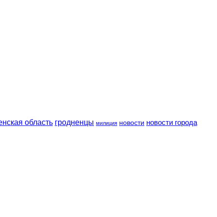
енская область
гродненцы
новости
новости города
милиция