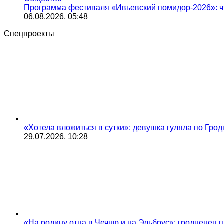
Программа фестиваля «Ивьевский помидор-2026»: чт
06.08.2026, 05:48
Спецпроекты
«Хотела вложиться в сутки»: девушка гуляла по Грод
29.07.2026, 10:28
«На родину отца в Чечню и на Эльбрус»: гродненец п