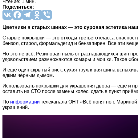
Чтение: 1 мин.
Поделиться:
Цветники в старых шинах — это суровая эстетика наш
Старые покрышки — это отходы третьего класса опасности
бензол, стирол, формальдегид и бензапирен. Все эти веще
Но это не всё. Резиновая пыль от распадающихся шин про
удовольствием размножаются комары и мошки. Такое «бо
И ещё один скрытый риск: сухая трухлявая шина вспыхив
едким чёрным дымом.
Использовать покрышки для украшения двора — ещё и пря
оставить на СТО после замены колёс, сдать в пункт приём
По
информации
телеканала ОНТ «Всё понятно с Мариной К
украшений.