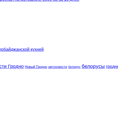
зербайджанской кухней
сти Гродно
белорусы
гродн
Новый Гродно
автоновости
белорус