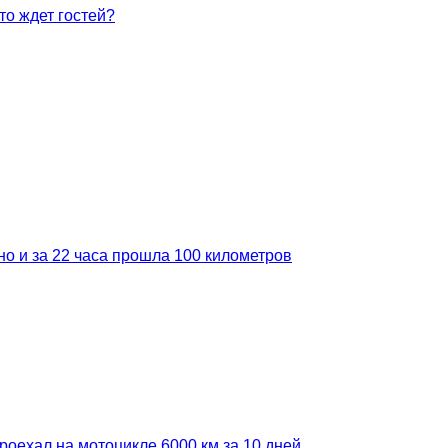
о ждет гостей?
но и за 22 часа прошла 100 километров
роехал на мотоцикле 6000 км за 10 дней