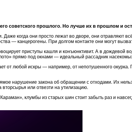
его советского прошлого. Но лучше их в прошлом и ос
. Даже когда они просто лежат во дворе, они отравляют вс
ства — канцерогены. При долгом контакте они могут вызват
воцирует приступы кашля и конъюнктивит. А в дождевой вод
лото» прямо под окнами — идеальный рассадник насекомы
ает от любой искры — например, от непотушенного окурка.
мое нарушение закона об обращении с отходами. Их нельз
а вторсырья или отвезти на утилизацию.
араман», клумбы из старых шин стоит забыть раз и навсег