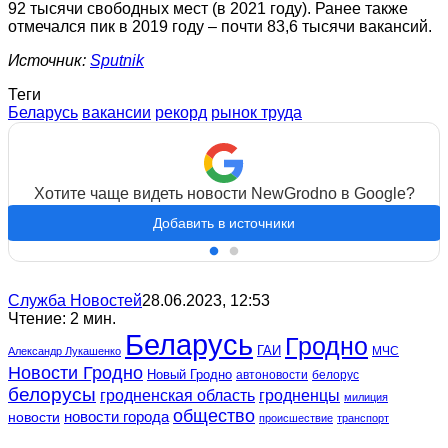
92 тысячи свободных мест (в 2021 году). Ранее также
отмечался пик в 2019 году – почти 83,6 тысячи вакансий.
Источник:
Sputnik
Теги
Беларусь
вакансии
рекорд
рынок труда
Хотите чаще видеть новости NewGrodno в Google?
Добавить в источники
Служба Новостей
28.06.2023, 12:53
Чтение: 2 мин.
Беларусь
Гродно
ГАИ
МЧС
Александр Лукашенко
Новости Гродно
Новый Гродно
автоновости
белорус
белорусы
гродненская область
гродненцы
милиция
общество
новости
новости города
происшествие
транспорт