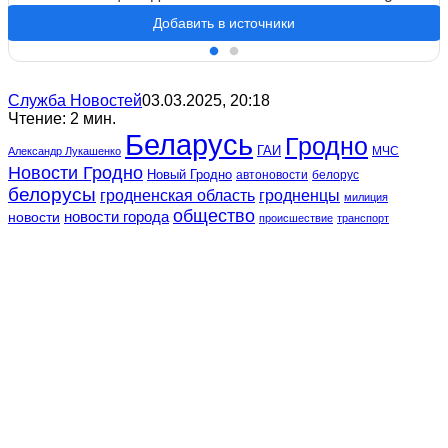
Добавить в источники
Служба Новостей
03.03.2025, 20:18
Чтение: 2 мин.
Беларусь
Гродно
ГАИ
МЧС
Александр Лукашенко
Новости Гродно
Новый Гродно
автоновости
белорус
белорусы
гродненская область
гродненцы
милиция
общество
новости
новости города
происшествие
транспорт