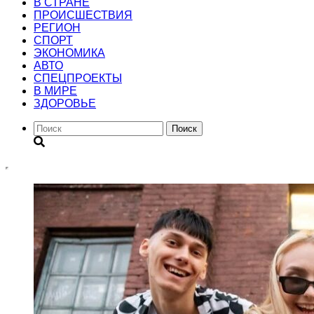
В СТРАНЕ
ПРОИСШЕСТВИЯ
РЕГИОН
CПОРТ
ЭКОНОМИКА
АВТО
СПЕЦПРОЕКТЫ
В МИРЕ
ЗДОРОВЬЕ
Поиск