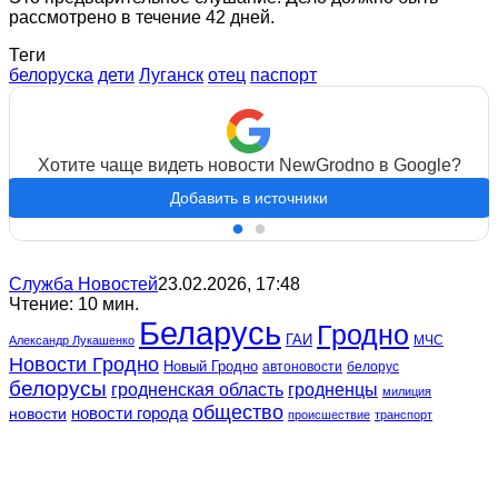
рассмотрено в течение 42 дней.
Теги
белоруска
дети
Луганск
отец
паспорт
Хотите чаще видеть новости NewGrodno в Google?
Добавить в источники
Служба Новостей
23.02.2026, 17:48
Чтение: 10 мин.
Беларусь
Гродно
ГАИ
МЧС
Александр Лукашенко
Новости Гродно
Новый Гродно
автоновости
белорус
белорусы
гродненская область
гродненцы
милиция
общество
новости
новости города
происшествие
транспорт