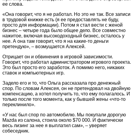
ее слова.
«Она говорит, что я не работал. Но это не так. Все записи
в трудовой книжке есть (я ее предоставлять не буду,
просто для информации). Потом я стал вести с женой
бизнес – четыре года было общее дело. Все совместно
нажитое, включая высокодоходный бизнес, осталось у
нее. А она там говорит, что я на какие-то деньги
претендую», – возмущается Алексей.
Отрицает он и обвинения в игровой зависимости.
Говорит, что работал администратором игрового проекта.
Это был просто его заработок. А помимо него, никаких
ставок и компьютерных игр.
Задело его и то, что Ольга рассказала про денежный
спор. По словам Алексея, он не претендовал на двойную
компенсацию, а хотел получить то, что ему полагалось. И
только после того момента, как у бывшей жены «что-то
переклинило».
«У нас был спор по автомобилю. Мы покупали дорогую
Mazda из салона, стоила около $70 000. И фактически
весь лизинг за нее я выплатил сам», – уверяет
собеседник.