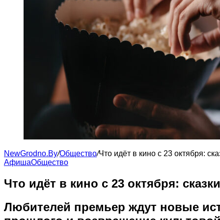
NewGrodno.By
/
Общество
/
Что идёт в кино с 23 октября: с
Афиша
Общество
Что идёт в кино с 23 октября: сказ
Любителей премьер ждут новые ист