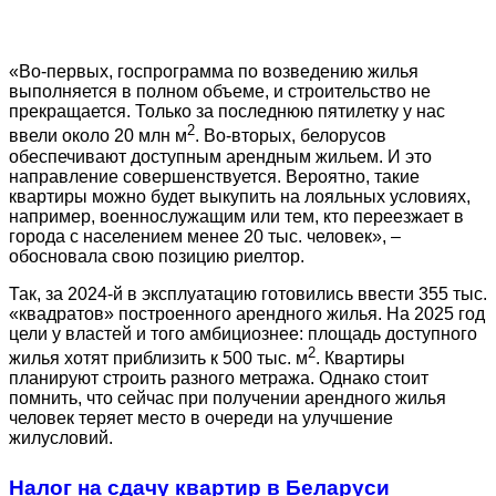
«Во-первых, госпрограмма по возведению жилья
выполняется в полном объеме, и строительство не
прекращается. Только за последнюю пятилетку у нас
2
ввели около 20 млн м
. Во-вторых, белорусов
обеспечивают доступным арендным жильем. И это
направление совершенствуется. Вероятно, такие
квартиры можно будет выкупить на лояльных условиях,
например, военнослужащим или тем, кто переезжает в
города с населением менее 20 тыс. человек», –
обосновала свою позицию риелтор.
Так, за 2024-й в эксплуатацию готовились ввести 355 тыс.
«квадратов» построенного арендного жилья. На 2025 год
цели у властей и того амбициознее: площадь доступного
2
жилья хотят приблизить к 500 тыс. м
. Квартиры
планируют строить разного метража. Однако стоит
помнить, что сейчас при получении арендного жилья
человек теряет место в очереди на улучшение
жилусловий.
Налог на сдачу квартир в Беларуси