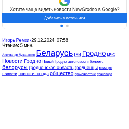
Хотите чаще видеть новости NewGrodno в Google?
Добавить в источники
Игорь Ремзик
29.12.2024, 07:58
Чтение: 5 мин.
Беларусь
Гродно
ГАИ
МЧС
Александр Лукашенко
Новости Гродно
Новый Гродно
автоновости
белорус
белорусы
гродненская область
гродненцы
милиция
общество
новости
новости города
происшествие
транспорт