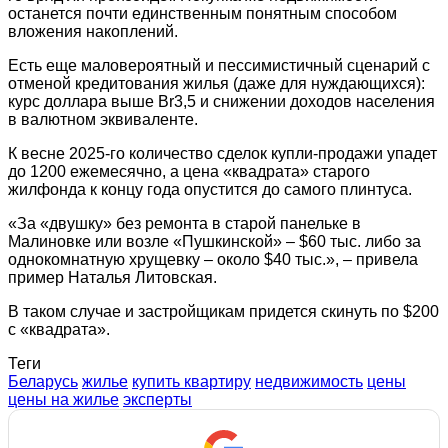
останется почти единственным понятным способом
вложения накоплений.
Есть еще маловероятный и пессимистичный сценарий с
отменой кредитования жилья (даже для нуждающихся):
курс доллара выше Br3,5 и снижении доходов населения
в валютном эквиваленте.
К весне 2025-го количество сделок купли-продажи упадет
до 1200 ежемесячно, а цена «квадрата» старого
жилфонда к концу года опустится до самого плинтуса.
«За «двушку» без ремонта в старой панельке в
Малиновке или возле «Пушкинской» – $60 тыс. либо за
однокомнатную хрущевку – около $40 тыс.», – привела
пример Наталья Литовская.
В таком случае и застройщикам придется скинуть по $200
с «квадрата».
Теги
Беларусь
жилье
купить квартиру
недвижимость
цены
цены на жилье
эксперты