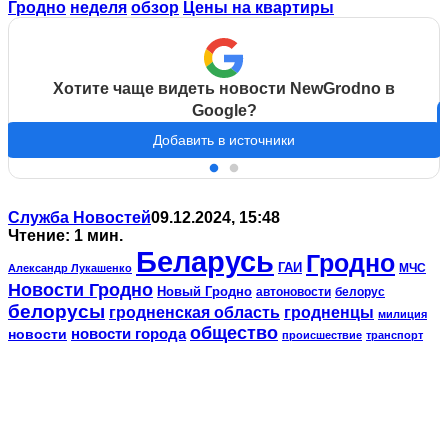
Гродно
неделя
обзор
Цены на квартиры
Хотите чаще видеть новости NewGrodno в
Google?
Добавить в источники
Служба Новостей
09.12.2024, 15:48
Чтение: 1 мин.
Беларусь
Гродно
ГАИ
МЧС
Александр Лукашенко
Новости Гродно
Новый Гродно
автоновости
белорус
белорусы
гродненская область
гродненцы
милиция
общество
новости
новости города
происшествие
транспорт