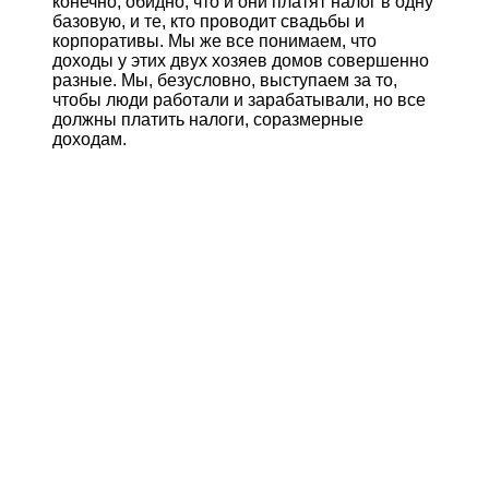
конечно, обидно, что и они платят налог в одну
базовую, и те, кто проводит свадьбы и
корпоративы. Мы же все понимаем, что
доходы у этих двух хозяев домов совершенно
разные. Мы, безусловно, выступаем за то,
чтобы люди работали и зарабатывали, но все
должны платить налоги, соразмерные
доходам.