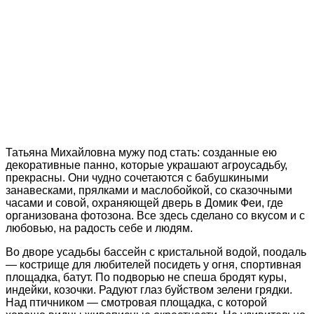
Татьяна Михайловна мужу под стать: созданные ею
декоративные панно, которые украшают агроусадьбу,
прекрасны. Они чудно сочетаются с бабушкиными
занавесками, прялками и маслобойкой, со сказочными
часами и совой, охраняющей дверь в Домик Феи, где
организована фотозона. Все здесь сделано со вкусом и с
любовью, на радость себе и людям.
Во дворе усадьбы бассейн с кристальной водой, поодаль
— кострище для любителей посидеть у огня, спортивная
площадка, батут. По подворью не спеша бродят куры,
индейки, козочки. Радуют глаз буйством зелени грядки.
Над птичником — смотровая площадка, с которой