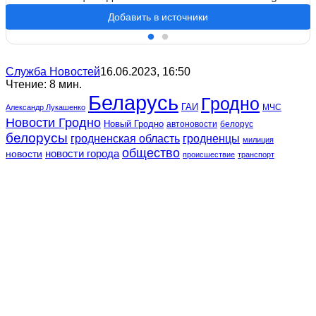
Добавить в источники
Служба Новостей
16.06.2023, 16:50
Чтение: 8 мин.
Беларусь
Гродно
ГАИ
МЧС
Александр Лукашенко
Новости Гродно
Новый Гродно
автоновости
белорус
белорусы
гродненская область
гродненцы
милиция
общество
новости
новости города
происшествие
транспорт