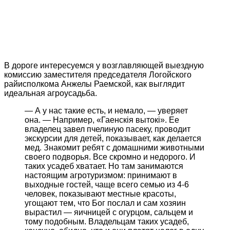
В дороге интересуемся у возглавляющей выездную
комиссию заместителя председателя Логойского
райисполкома Анжелы Раемской, как выглядит
идеальная агроусадьба.
— А у нас такие есть, и немало, — уверяет
она. — Например, «Гаенскія вытокі». Ее
владелец завел пчелиную пасеку, проводит
экскурсии для детей, показывает, как делается
мед. Знакомит ребят с домашними животными
своего подворья. Все скромно и недорого. И
таких усадеб хватает. Но там занимаются
настоящим агротуризмом: принимают в
выходные гостей, чаще всего семью из 4-6
человек, показывают местные красоты,
угощают тем, что Бог послал и сам хозяин
вырастил — яичницей с огурцом, сальцем и
тому подобным. Владельцам таких усадеб,