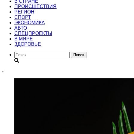
В СТРАНЕ
ПРОИСШЕСТВИЯ
РЕГИОН
CПОРТ
ЭКОНОМИКА
АВТО
СПЕЦПРОЕКТЫ
В МИРЕ
ЗДОРОВЬЕ
Поиск