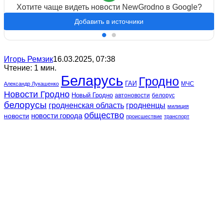
Хотите чаще видеть новости NewGrodno в Google?
Добавить в источники
Игорь Ремзик
16.03.2025, 07:38
Чтение: 1 мин.
Беларусь
Гродно
ГАИ
МЧС
Александр Лукашенко
Новости Гродно
Новый Гродно
автоновости
белорус
белорусы
гродненская область
гродненцы
милиция
общество
новости
новости города
происшествие
транспорт