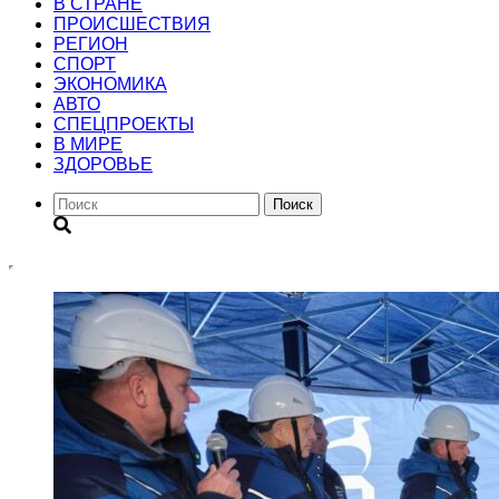
В СТРАНЕ
ПРОИСШЕСТВИЯ
РЕГИОН
CПОРТ
ЭКОНОМИКА
АВТО
СПЕЦПРОЕКТЫ
В МИРЕ
ЗДОРОВЬЕ
Поиск