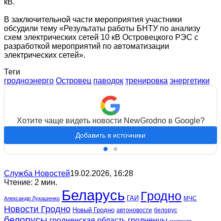
кВ.
В заключительной части мероприятия участники
обсудили тему «Результаты работы БНТУ по анализу
схем электрических сетей 10 кВ Островецкого РЭС с
разработкой мероприятий по автоматизации
электрических сетей».
Теги
гродноэнерго
Островец
паводок
тренировка
энергетики
Хотите чаще видеть новости NewGrodno в Google?
Добавить в источники
Служба Новостей
19.02.2026, 16:28
Чтение: 2 мин.
Беларусь
Гродно
ГАИ
МЧС
Александр Лукашенко
Новости Гродно
Новый Гродно
автоновости
белорус
белорусы
гродненская область
гродненцы