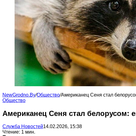
NewGrodno.By
/
Общество
/
Американец Сеня стал белорусом
Общество
Американец Сеня стал белорусом: е
Служба Новостей
14.02.2026, 15:38
Чтение: 1 мин.