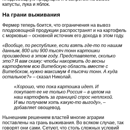
капусты, лука и яблок.
На грани выживания
Фермер теперь боится, что ограничения на вывоз
плодоовощной продукции распространят и на картофель
с морковью – основной источник его дохода в этом году.
«Вообще, по республике, если взять где-то по нашим
данным, 800 или 900 тысяч тонн картошки
произведено в этом году. Представляете, сколько
это? Я вам скажу: чтобы накормить до весны
картофелем всю Витебскую область вместе с
Витебском, нужно максимум 4 тысячи тонн. А куда
остальное?»
– сказал Николай.
«Хорошо, что пока картошка идет. И
покупает ее не только Россия – в целом на
наш картофель за границей спрос неплохой.
И мы получаем хоть какую-то выгоду»,
–
добавляет овощевод.
Нынешним решением властей многие аграрии
поставлены на грань выживания. Во всяком случае, так
говорят они сами. Сетуют, что столь сложных условий