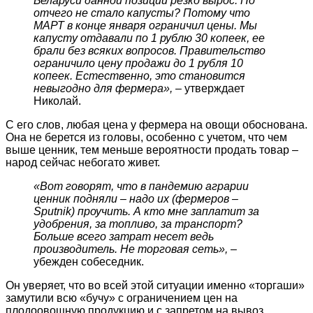
Беларуси данной позиции резко вырос. Но
отчего не стало капусты? Потому что
МАРТ в конце января ограничил цены. Мы
капусту отдавали по 1 рублю 30 копеек, ее
брали без всяких вопросов. Правительство
ограничило цену продажи до 1 рубля 10
копеек. Естественно, это становится
невыгодно для фермера»,
– утверждает
Николай.
С его слов, любая цена у фермера на овощи обоснована.
Она не берется из головы, особенно с учетом, что чем
выше ценник, тем меньше вероятности продать товар –
народ сейчас небогато живет.
«Вот говорят, что в пандемию аграрии
ценник подняли – надо их (фермеров –
Sputnik) проучить. А кто мне заплатит за
удобрения, за топливо, за транспорт?
Больше всего затрат несет ведь
производитель. Не торговая сеть»,
–
убежден собеседник.
Он уверяет, что во всей этой ситуации именно «торгаши»
замутили всю «бучу» с ограничением цен на
плодоовощную продукцию и с запретом на вывоз