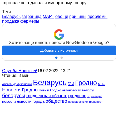
торговле не отдавался импортному товару.
Теги
Беларусь
заграница
МАРТ
овощи
причины
проблемы
продажа
фермеры
Хотите чаще видеть новости NewGrodno в Google?
Добавить в источники
Служба Новостей
16.02.2022, 13:21
Чтение: 8 мин.
Беларусь
Гродно
ГАИ
МЧС
Александр Лукашенко
Новости Гродно
Новый Гродно
автоновости
белорус
белорусы
гродненская область
гродненцы
милиция
общество
новости
новости города
происшествие
транспорт