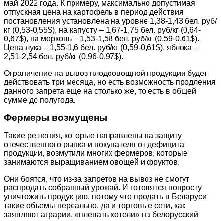
май 2022 года. К примеру, максимально допустимая
отпускная цена на картофель в период действия
постановления установлена на уровне 1,38-1,43 бел. руб/
кг (0,53-0,55$), на капусту – 1,67-1,75 бел. руб/кг (0,64-
0,67$), на морковь – 1,53-1,58 бел. руб/кг (0,59-0,61$).
Цена лука – 1,55-1,6 бел. руб/кг (0,59-0,61$), яблока –
2,51-2,54 бел. руб/кг (0,96-0,97$).
Ограничение на вывоз плодоовощной продукции будет
действовать три месяца, но есть возможность продления
данного запрета еще на столько же, то есть в общей
сумме до полугода.
Фермеры возмущены
Такие решения, которые направлены на защиту
отечественного рынка и покупателя от дефицита
продукции, возмутили многих фермеров, которые
занимаются выращиванием овощей и фруктов.
Они боятся, что из-за запретов на вывоз не смогут
распродать собранный урожай. И готовятся попросту
уничтожить продукцию, потому что продать в Беларуси
такие объемы нереально, да и торговые сети, как
заявляют аграрии, «плевать хотели» на белорусский