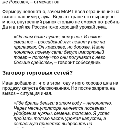
же Россию»,
– отмечает он.
Фермеру непонятно, зачем МАРТ ввел ограничение на
вывоз, например, лука. Ведь в стране его выращено
много, внутренний рынок столько не сможет потребить.
Да и в той же России тоже хороший урожай лука.
«Он там даже лучше, чем у нас. И самое
смешное – российский лук лежит у нас на
прилавках. Он красивее, но дороже. И мне
понятно, почему сети берут импортный
товар – потому что они получают с него
больше средств», –
говорит собеседник.
Заговор торговых сетей?
Иван добавляет, что в этом году у него хорошо шла на
продажу капуста белокочанная. Но после запрета на
вывоз – ситуация иная.
«Где брать деньги в этом году – непонятно.
Через месяц-полтора начнется посевная:
удобрения нужны, семена, топливо. Я успел
продать только часть урожая капусты, а
остальную придется выбросить на