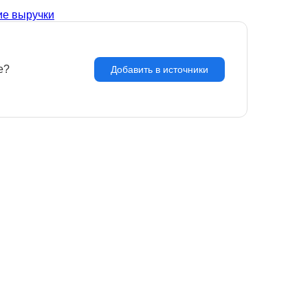
ие выручки
e?
З
Добавить в источники