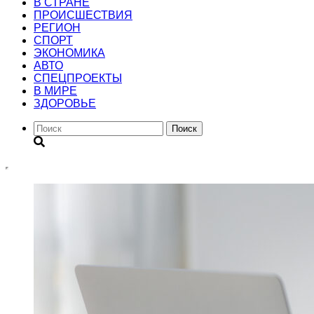
В СТРАНЕ
ПРОИСШЕСТВИЯ
РЕГИОН
CПОРТ
ЭКОНОМИКА
АВТО
СПЕЦПРОЕКТЫ
В МИРЕ
ЗДОРОВЬЕ
Поиск