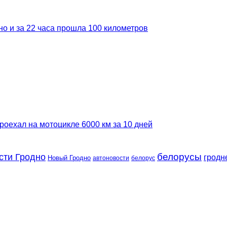
но и за 22 часа прошла 100 километров
роехал на мотоцикле 6000 км за 10 дней
сти Гродно
белорусы
гродн
Новый Гродно
автоновости
белорус