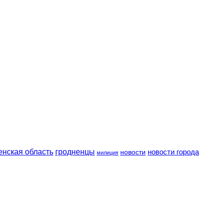
енская область
гродненцы
новости
новости города
милиция