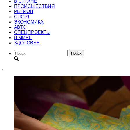
В СТРАНЕ
ПРОИСШЕСТВИЯ
РЕГИОН
CПОРТ
ЭКОНОМИКА
АВТО
СПЕЦПРОЕКТЫ
В МИРЕ
ЗДОРОВЬЕ
Поиск