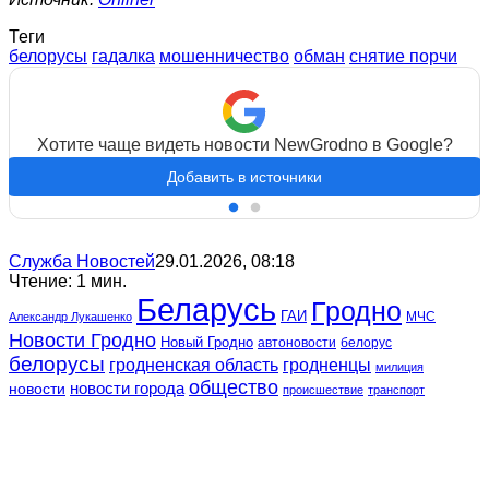
Теги
белорусы
гадалка
мошенничество
обман
снятие порчи
Хотите чаще видеть новости NewGrodno в Google?
Добавить в источники
Служба Новостей
29.01.2026, 08:18
Чтение: 1 мин.
Беларусь
Гродно
ГАИ
МЧС
Александр Лукашенко
Новости Гродно
Новый Гродно
автоновости
белорус
белорусы
гродненская область
гродненцы
милиция
общество
новости
новости города
происшествие
транспорт