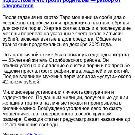
подростков и что грозит родителям — разбор от
следователя
После гадания на картах Таро мошенница сообщила о
«серьёзных проблемах» и предложила платные обряды
для снятия порчи. Жертва согласилась и в последующие
месяцы перевела на указанные счета около 37 тысяч
рублей, включая взятые в долг средства. Общение и
транзакции продолжались до декабря 2025 года.
По аналогичной схеме была обманута еще одна жертва
— 53-летний житель Столбцовского района. Он
откликнулся на объявление о снятии порчи и по просьбе
гадалки прислал фотографии лица, ладоней и запястий.
Под ее влиянием мужчина перечислил за «услуги» около
42 тысяч рублей.
Милиционеры установили личность фигурантки и
задержали ее. По данным милиции, полученные деньги
женщина тратила на личные нужды и проигрывала в
онлайн-казино. Возбуждено уголовное дело по факту
мошенничества, совершенного в особо крупном
размере. Санкция статьи предусматривает наказание до
12 лет лишения свободы.
Источник:
Onliner