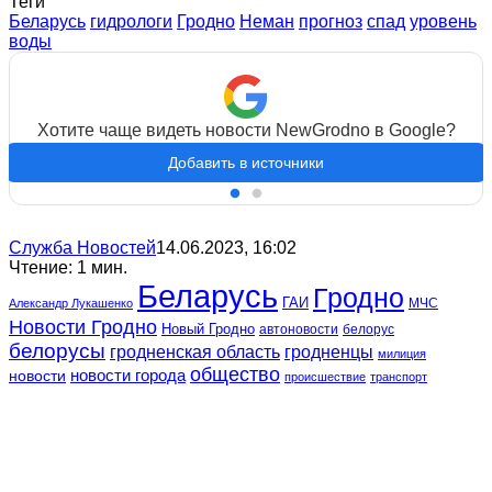
Теги
Беларусь
гидрологи
Гродно
Неман
прогноз
спад
уровень
воды
Хотите чаще видеть новости NewGrodno в Google?
Добавить в источники
Служба Новостей
14.06.2023, 16:02
Чтение: 1 мин.
Беларусь
Гродно
ГАИ
МЧС
Александр Лукашенко
Новости Гродно
Новый Гродно
автоновости
белорус
белорусы
гродненская область
гродненцы
милиция
общество
новости
новости города
происшествие
транспорт