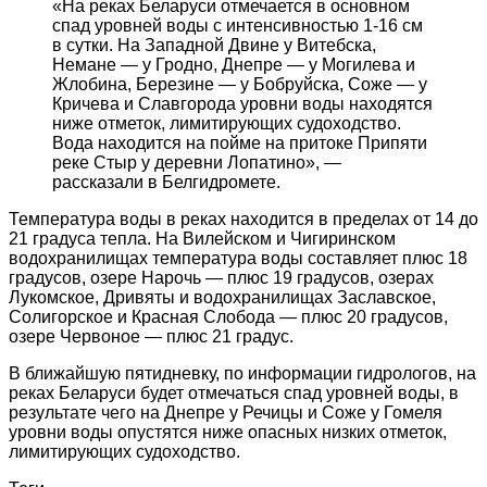
«На реках Беларуси отмечается в основном
спад уровней воды с интенсивностью 1-16 см
в сутки. На Западной Двине у Витебска,
Немане — у Гродно, Днепре — у Могилева и
Жлобина, Березине — у Бобруйска, Соже — у
Кричева и Славгорода уровни воды находятся
ниже отметок, лимитирующих судоходство.
Вода находится на пойме на притоке Припяти
реке Стыр у деревни Лопатино», —
рассказали в Белгидромете.
Температура воды в реках находится в пределах от 14 до
21 градуса тепла. На Вилейском и Чигиринском
водохранилищах температура воды составляет плюс 18
градусов, озере Нарочь — плюс 19 градусов, озерах
Лукомское, Дривяты и водохранилищах Заславское,
Солигорское и Красная Слобода — плюс 20 градусов,
озере Червоное — плюс 21 градус.
В ближайшую пятидневку, по информации гидрологов, на
реках Беларуси будет отмечаться спад уровней воды, в
результате чего на Днепре у Речицы и Соже у Гомеля
уровни воды опустятся ниже опасных низких отметок,
лимитирующих судоходство.