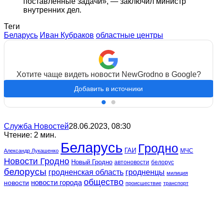
поставленные задачи», — заключил министр
внутренних дел.
Теги
Беларусь
Иван Кубраков
областные центры
Хотите чаще видеть новости NewGrodno в Google?
Добавить в источники
Служба Новостей
28.06.2023, 08:30
Чтение: 2 мин.
Беларусь
Гродно
ГАИ
МЧС
Александр Лукашенко
Новости Гродно
Новый Гродно
автоновости
белорус
белорусы
гродненская область
гродненцы
милиция
общество
новости
новости города
происшествие
транспорт