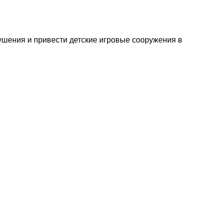
ушения и привести детские игровые сооружения в
Хотите чаще видеть новости NewGrodno в Go