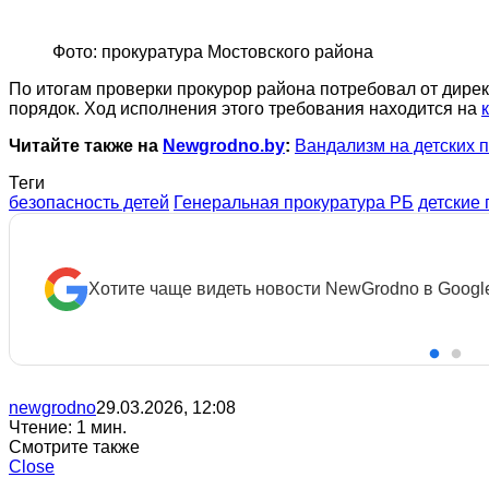
Фото: прокуратура Мостовского района
По итогам проверки прокурор района потребовал от дире
порядок. Ход исполнения этого требования находится на
Читайте также на
Newgrodno.by
:
Вандализм на детских п
Теги
безопасность детей
Генеральная прокуратура РБ
детские
Знаете новость? Пишите в наш Te
 источники
newgrodno
29.03.2026, 12:08
Чтение: 1 мин.
Смотрите также
Close