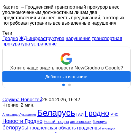
Как итог – Гродненский транспортный прокурор внес
уполномоченным должностным лицам два
представления и вынес шесть предписаний, в которых
потребовал устранить все выявленные нарушения.
Теги
Гродно
ЖД-инфраструктура
нарушения
транспортная
прокуратура
устранение
Хотите чаще видеть новости NewGrodno в Google?
Добавить в источники
Служба Новостей
28.04.2026, 16:42
Чтение: 2 мин.
Беларусь
Гродно
ГАИ
МЧС
Александр Лукашенко
Новости Гродно
Новый Гродно
автоновости
белорус
белорусы
гродненская область
гродненцы
милиция