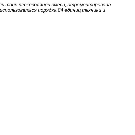
сяч тонн пескосоляной смеси, отремонтирована
использоваться порядка 84 единиц техники и
наете новость? Пишите в наш Telegram-bot.