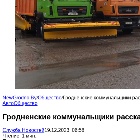
NewGrodno.By
/
Общество
/
Гродненские коммунальщики расс
Авто
Общество
Гродненские коммунальщики рассказ
Служба Новостей
19.12.2023, 06:58
Чтение: 1 мин.