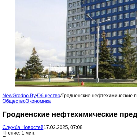
NewGrodno.By
/
Общество
/
Гродненские нефтехимические п
Общество
Экономика
Гродненские нефтехимические пред
Служба Новостей
17.02.2025, 07:08
Чтение: 1 мин.