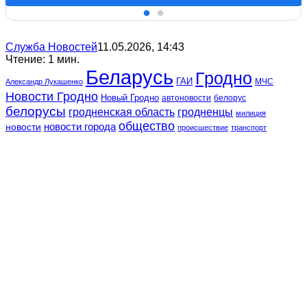
Служба Новостей
11.05.2026, 14:43
Чтение: 1 мин.
Беларусь
Гродно
ГАИ
МЧС
Александр Лукашенко
Новости Гродно
Новый Гродно
автоновости
белорус
белорусы
гродненская область
гродненцы
милиция
общество
новости
новости города
происшествие
транспорт