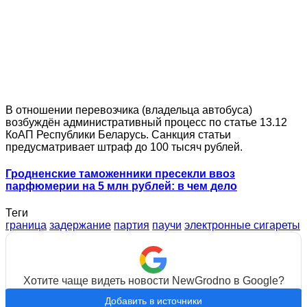
В отношении перевозчика (владельца автобуса)
возбуждён административный процесс по статье 13.12
КоАП Республики Беларусь. Санкция статьи
предусматривает штраф до 100 тысяч рублей.
Гродненские таможенники пресекли ввоз
парфюмерии на 5 млн рублей: в чем дело
Теги
граница
задержание
партия
паучи
электронные сигареты
Хотите чаще видеть новости NewGrodno в Google?
Добавить в источники