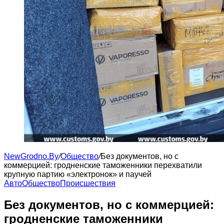
NewGrodno.By
/
Общество
/
Без документов, но с
коммерцией: гродненские таможенники перехватили
крупную партию «электронок» и паучей
Авто
Общество
Происшествия
Без документов, но с коммерцией:
гродненские таможенники