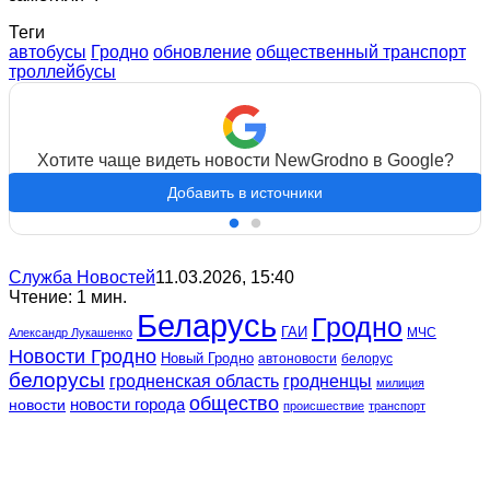
Теги
автобусы
Гродно
обновление
общественный транспорт
троллейбусы
Хотите чаще видеть новости NewGrodno в Google?
Добавить в источники
Служба Новостей
11.03.2026, 15:40
Чтение: 1 мин.
Беларусь
Гродно
ГАИ
МЧС
Александр Лукашенко
Новости Гродно
Новый Гродно
автоновости
белорус
белорусы
гродненская область
гродненцы
милиция
общество
новости
новости города
происшествие
транспорт