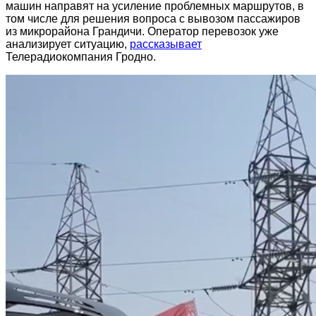
машин направят на усиление проблемных маршрутов, в
том числе для решения вопроса с вывозом пассажиров
из микрорайона Грандичи. Оператор перевозок уже
анализирует ситуацию,
рассказывает
Телерадиокомпания Гродно.