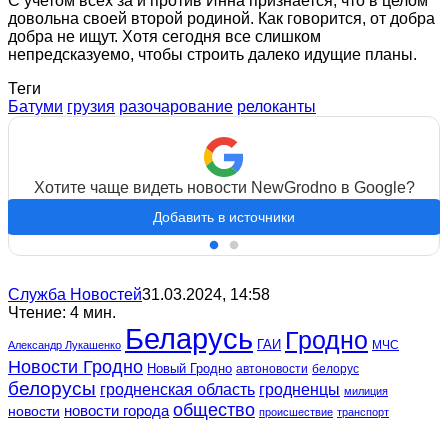
С учетом всех за и против Инна признается, что в целом
довольна своей второй родиной. Как говорится, от добра
добра не ищут. Хотя сегодня все слишком
непредсказуемо, чтобы строить далеко идущие планы.
Теги
Батуми
грузия
разочарование
релоканты
Хотите чаще видеть новости NewGrodno в Google?
Добавить в источники
Служба Новостей
31.03.2024, 14:58
Чтение: 4 мин.
Беларусь
Гродно
ГАИ
МЧС
Александр Лукашенко
Новости Гродно
Новый Гродно
автоновости
белорус
белорусы
гродненская область
гродненцы
милиция
общество
новости
новости города
происшествие
транспорт