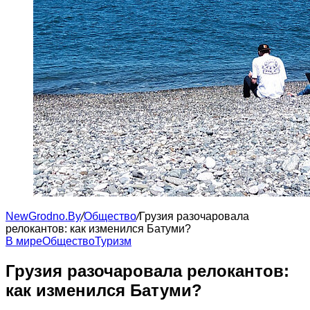
NewGrodno.By
/
Общество
/
Грузия разочаровала
релокантов: как изменился Батуми?
В мире
Общество
Туризм
Грузия разочаровала релокантов:
как изменился Батуми?