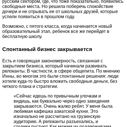
русским сектором, где, что тоже показательно, появились
свободные места. Но решила поберечь спокойствие
дочери и не отрывать ее от школьных друзей, которые
успели появиться в прошлом году.
Возможно, с пятого класса, когда начинается новый
образовательный этап, ребенок все же перейдет в
бесплатную школу.
Спонтанный бизнес закрывается
Есть и говорящая закономерность, связанная с
закрытием бизнеса, который начинали развивать
релоканты. В частности, в сфере общепита. По мнению
Инны, во многом это были спонтанные решения: люди
хотели куда-то быстро вложить свободные деньги, без
четкого плана и стратегии.
«Сейчас идешь по привычным улочкам и
видишь, как буквально через одно заведения
закрываются. Очень жалко ребят. У меня была
любимая кафешка азиатской кухни. Это
изначально не рассчитано на грузинскую
аудиторию. А релоканты разъехались, и
столики пустуют. Как можем их поддерживаем,