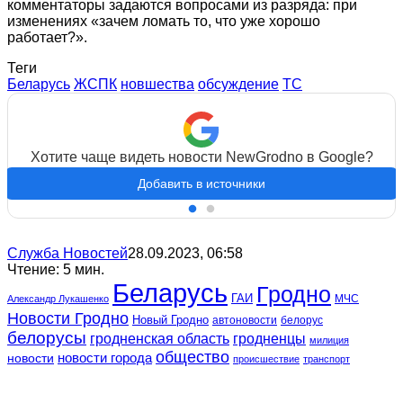
комментаторы задаются вопросами из разряда: при
изменениях «зачем ломать то, что уже хорошо
работает?».
Теги
Беларусь
ЖСПК
новшества
обсуждение
ТС
Хотите чаще видеть новости NewGrodno в Google?
Добавить в источники
Служба Новостей
28.09.2023, 06:58
Чтение: 5 мин.
Беларусь
Гродно
ГАИ
МЧС
Александр Лукашенко
Новости Гродно
Новый Гродно
автоновости
белорус
белорусы
гродненская область
гродненцы
милиция
общество
новости
новости города
происшествие
транспорт