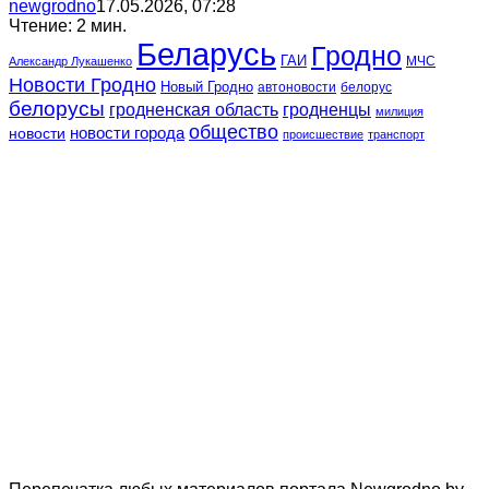
newgrodno
17.05.2026, 07:28
Чтение: 2 мин.
Беларусь
Гродно
ГАИ
МЧС
Александр Лукашенко
Новости Гродно
Новый Гродно
автоновости
белорус
белорусы
гродненская область
гродненцы
милиция
общество
новости
новости города
происшествие
транспорт