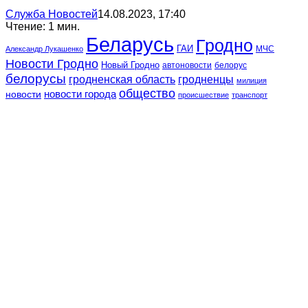
Служба Новостей
14.08.2023, 17:40
Чтение: 1 мин.
Беларусь
Гродно
ГАИ
МЧС
Александр Лукашенко
Новости Гродно
Новый Гродно
автоновости
белорус
белорусы
гродненская область
гродненцы
милиция
общество
новости
новости города
происшествие
транспорт