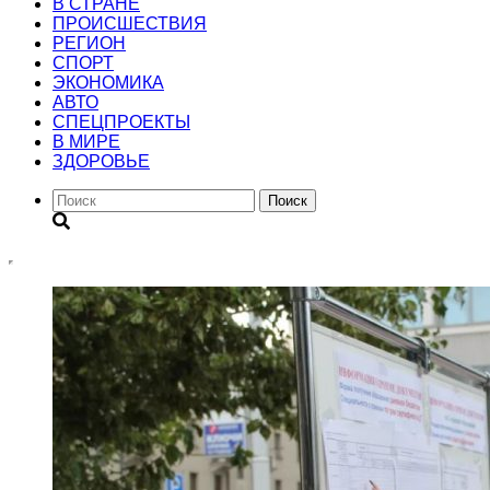
В СТРАНЕ
ПРОИСШЕСТВИЯ
РЕГИОН
CПОРТ
ЭКОНОМИКА
АВТО
СПЕЦПРОЕКТЫ
В МИРЕ
ЗДОРОВЬЕ
Поиск