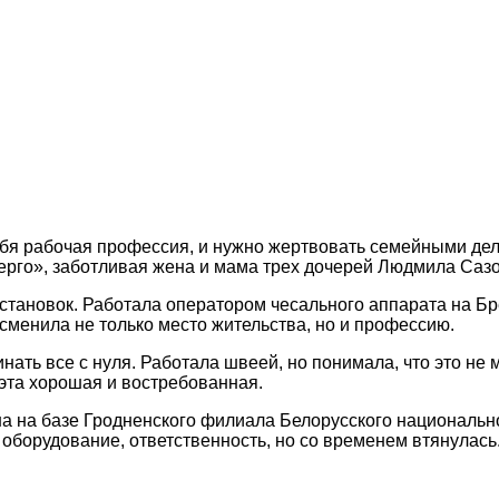
 тебя рабочая профессия, и нужно жертвовать семейными д
рго», заботливая жена и мама трех дочерей Людмила Саз
установок. Работала оператором чесального аппарата на Бр
сменила не только место жительства, но и профессию.
нать все с нуля. Работала швеей, но понимала, что это не 
 эта хорошая и востребованная.
а на базе Гродненского филиала Белорусского национально
борудование, ответственность, но со временем втянулась.