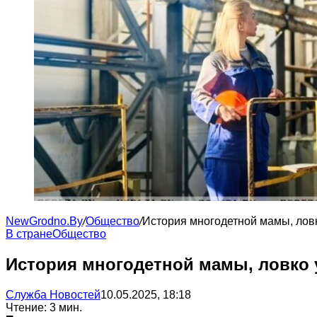
NewGrodno.By
/
Общество
/
История многодетной мамы, лов
В стране
Общество
История многодетной мамы, ловко
Служба Новостей
10.05.2025, 18:18
Чтение: 3 мин.