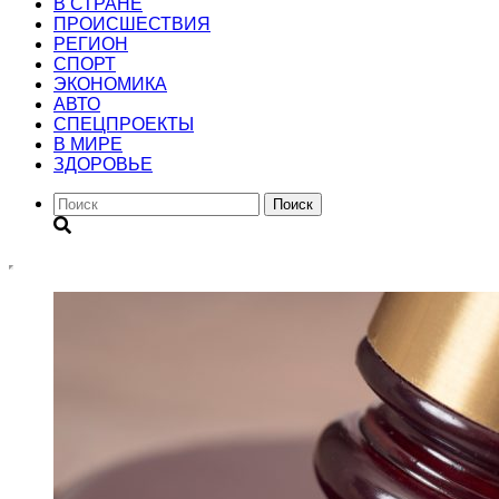
В СТРАНЕ
ПРОИСШЕСТВИЯ
РЕГИОН
CПОРТ
ЭКОНОМИКА
АВТО
СПЕЦПРОЕКТЫ
В МИРЕ
ЗДОРОВЬЕ
Поиск