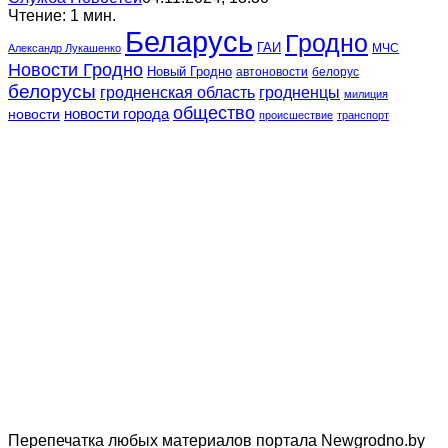
Чтение: 1 мин.
Беларусь
Гродно
ГАИ
МЧС
Александр Лукашенко
Новости Гродно
Новый Гродно
автоновости
белорус
белорусы
гродненская область
гродненцы
милиция
общество
новости
новости города
происшествие
транспорт
Перепечатка любых материалов портала Newgrodno.by