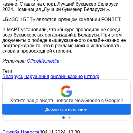
казино. Ставки на спорт. Лучший букмекер Беларуси
2024. Номинация „Лучший букмекер Беларуси“».
«БИЗОН БЕТ» является юрлицом компании FONBET.
В МАРТ установили, что конкурс проводили не среди
всех букмекерских организаций в Беларуси. При этом
документы о победе вышеуказанного онлайн-казино не
подтверждали то, что в рекламе можно использовать
слова в превосходной степени.
Источник:
Officelife.media
Теги
Беларусь
нарушения
онлайн-казино
штраф
Хотите чаще видеть новости NewGrodno в Google?
Добавить в источники
Служба Новостей
04.11.2024, 13:30