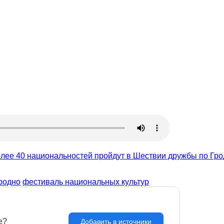
олее 40 национальностей пройдут в Шествии дружбы по Гр
родно
фестиваль национальных культур
e?
З
Добавить в источники