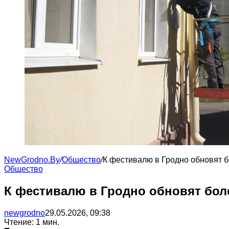
NewGrodno.By
/
Общество
/
К фестивалю в Гродно обновят 
Общество
К фестивалю в Гродно обновят бол
newgrodno
29.05.2026, 09:38
Чтение: 1 мин.