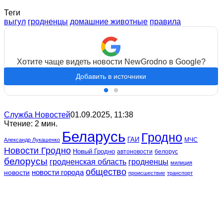
Теги
выгул
гродненцы
домашние животные
правила
Хотите чаще видеть новости NewGrodno в Google?
Добавить в источники
Служба Новостей
01.09.2025, 11:38
Чтение: 2 мин.
Беларусь
Гродно
ГАИ
МЧС
Александр Лукашенко
Новости Гродно
Новый Гродно
автоновости
белорус
белорусы
гродненская область
гродненцы
милиция
общество
новости
новости города
происшествие
транспорт