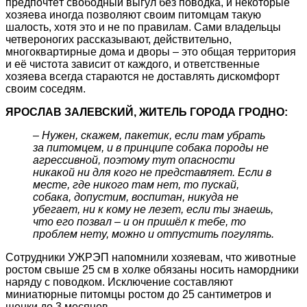
предпочтёт свободный выгул без поводка, и некоторые
хозяева иногда позволяют своим питомцам такую
шалость, хотя это и не по правилам. Сами владельцы
четвероногих рассказывают, действительно,
многоквартирные дома и дворы – это общая территория
и её чистота зависит от каждого, и ответственные
хозяева всегда стараются не доставлять дискомфорт
своим соседям.
ЯРОСЛАВ ЗАЛЕВСКИЙ, ЖИТЕЛЬ ГОРОДА ГРОДНО:
– Нужен, скажем, пакетик, если там убрать
за питомцем, и в принципе собака породы не
агрессивной, поэтому тут опасности
никакой ни для кого не представляет. Если в
месте, где никого там нет, то пускай,
собака, допустим, воспитан, никуда не
убегает, ни к кому не лезет, если ты знаешь,
что его позвал – и он пришёл к тебе, то
проблем нету, можно и отпустить погулять.
Сотрудники УЖРЭП напомнили хозяевам, что животные
ростом свыше 25 см в холке обязаны носить намордники
наряду с поводком. Исключение составляют
миниатюрные питомцы ростом до 25 сантиметров и
щенки до 3 месяцев.