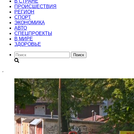
В СТРАНЕ
ПРОИСШЕСТВИЯ
РЕГИОН
CПОРТ
ЭКОНОМИКА
АВТО
СПЕЦПРОЕКТЫ
В МИРЕ
ЗДОРОВЬЕ
Поиск