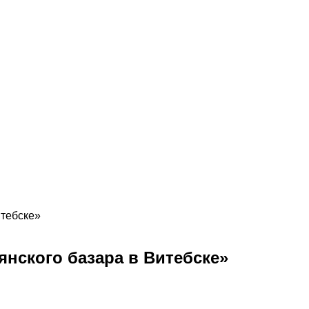
итебске»
янского базара в Витебске»