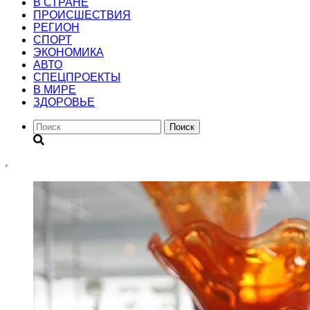
В СТРАНЕ
ПРОИСШЕСТВИЯ
РЕГИОН
CПОРТ
ЭКОНОМИКА
АВТО
СПЕЦПРОЕКТЫ
В МИРЕ
ЗДОРОВЬЕ
Поиск