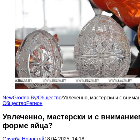
NewGrodno.By
/
Общество
/
Увлеченно, мастерски и с внима
Общество
Регион
Увлеченно, мастерски и с внимание
форме яйца?
Служба Новостей
18.04.2025, 14:18