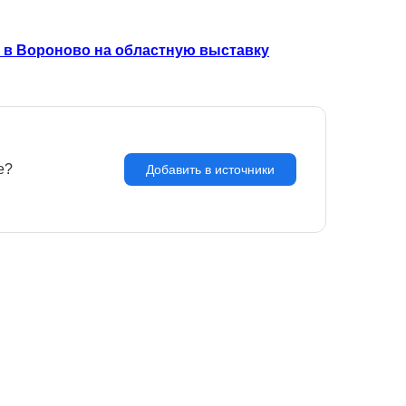
ь в Вороново на областную выставку
e?
З
Добавить в источники