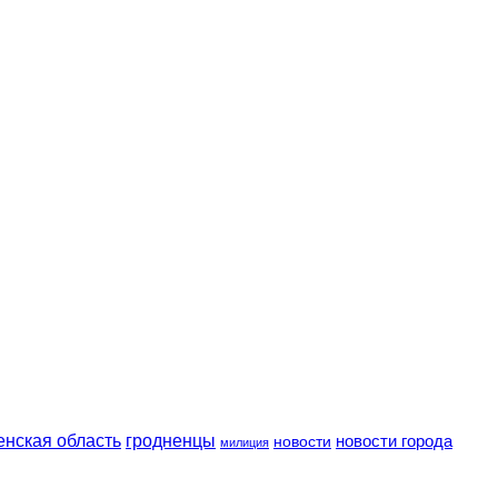
енская область
гродненцы
новости
новости города
милиция