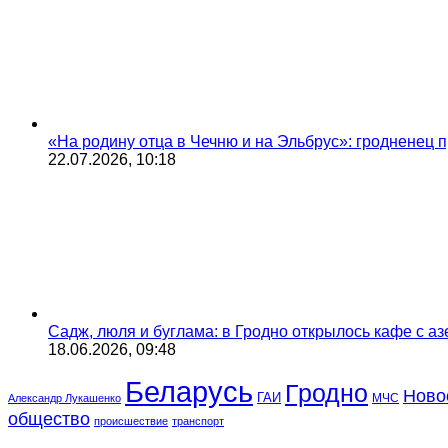
«На родину отца в Чечню и на Эльбрус»: гродненец п
22.07.2026, 10:18
Садж, люля и буглама: в Гродно открылось кафе с а
18.06.2026, 09:48
Беларусь
Гродно
Ново
ГАИ
МЧС
Александр Лукашенко
общество
происшествие
транспорт