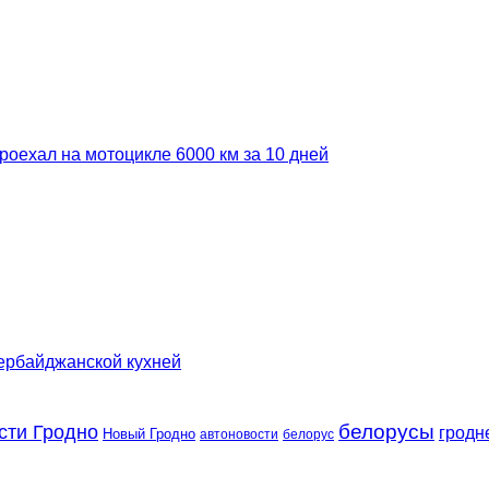
роехал на мотоцикле 6000 км за 10 дней
зербайджанской кухней
сти Гродно
белорусы
гродн
Новый Гродно
автоновости
белорус