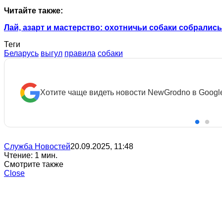
Читайте также:
Лай, азарт и мастерство: охотничьи собаки собралис
Теги
Беларусь
выгул
правила
собаки
Хотите чаще видеть новости NewGrodno в Googl
Служба Новостей
20.09.2025, 11:48
Чтение: 1 мин.
Смотрите также
Close