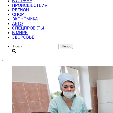
В СТРАНЕ
ПРОИСШЕСТВИЯ
РЕГИОН
CПОРТ
ЭКОНОМИКА
АВТО
СПЕЦПРОЕКТЫ
В МИРЕ
ЗДОРОВЬЕ
Поиск