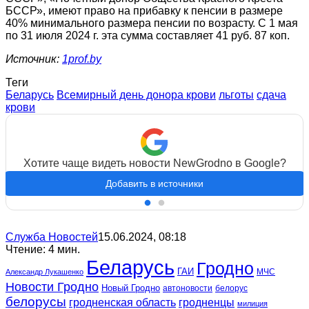
БССР», имеют право на прибавку к пенсии в размере
40% минимального размера пенсии по возрасту. С 1 мая
по 31 июля 2024 г. эта сумма составляет 41 руб. 87 коп.
Источник:
1prof.by
Теги
Беларусь
Всемирный день донора крови
льготы
сдача
крови
Хотите чаще видеть новости NewGrodno в Google?
Добавить в источники
Служба Новостей
15.06.2024, 08:18
Чтение: 4 мин.
Беларусь
Гродно
ГАИ
МЧС
Александр Лукашенко
Новости Гродно
Новый Гродно
автоновости
белорус
белорусы
гродненская область
гродненцы
милиция