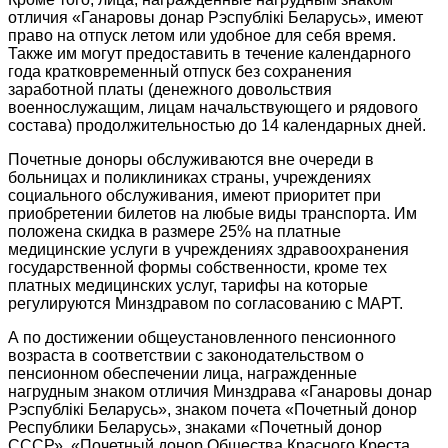
отличия «Ганаровы донар Рэспублiкi Беларусь», имеют
право на отпуск летом или удобное для себя время.
Также им могут предоставить в течение календарного
года кратковременный отпуск без сохранения
заработной платы (денежного довольствия
военнослужащим, лицам начальствующего и рядового
состава) продолжительностью до 14 календарных дней.
Почетные доноры обслуживаются вне очереди в
больницах и поликлиниках страны, учреждениях
социального обслуживания, имеют приоритет при
приобретении билетов на любые виды транспорта. Им
положена скидка в размере 25% на платные
медицинские услуги в учреждениях здравоохранения
государственной формы собственности, кроме тех
платных медицинских услуг, тарифы на которые
регулируются Минздравом по согласованию с МАРТ.
А по достижении общеустановленного пенсионного
возраста в соответствии с законодательством о
пенсионном обеспечении лица, награжденные
нагрудным знаком отличия Минздрава «Ганаровы донар
Рэспублікі Беларусь», знаком почета «Почетный донор
Республики Беларусь», знаками «Почетный донор
СССР», «Почетный донор Общества Красного Креста