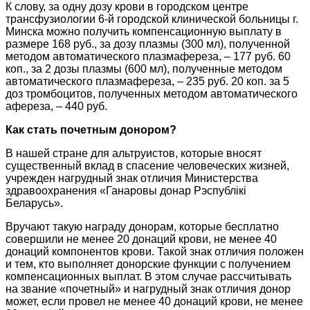
К слову, за одну дозу крови в городском центре
трансфузиологии 6-й городской клинической больницы г.
Минска можно получить компенсационную выплату в
размере 168 руб., за дозу плазмы (300 мл), полученной
методом автоматического плазмафереза, – 177 руб. 60
коп., за 2 дозы плазмы (600 мл), полученные методом
автоматического плазмафереза, – 235 руб. 20 коп. за 5
доз тромбоцитов, полученных методом автоматического
афереза, – 440 руб.
Как стать почетным донором?
В нашей стране для альтруистов, которые вносят
существенный вклад в спасение человеческих жизней,
учрежден нагрудный знак отличия Министерства
здравоохранения «Ганаровы донар Рэспублiкi
Беларусь».
Вручают такую награду донорам, которые бесплатно
совершили не менее 20 донаций крови, не менее 40
донаций компонентов крови. Такой знак отличия положен
и тем, кто выполняет донорские функции с получением
компенсационных выплат. В этом случае рассчитывать
на звание «почетный» и нагрудный знак отличия донор
может, если провел не менее 40 донаций крови, не менее