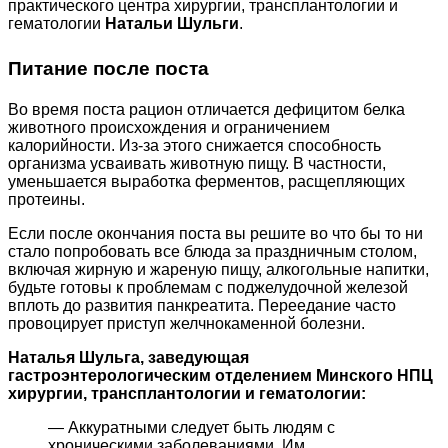
практического центра хирургии, трансплантологии и
гематологии
Натальи Шульги
.
Питание после поста
Во время поста рацион отличается дефицитом белка
животного происхождения и ограничением
калорийности. Из-за этого снижается способность
организма усваивать животную пищу. В частности,
уменьшается выработка ферментов, расщепляющих
протеины.
Если после окончания поста вы решите во что бы то ни
стало попробовать все блюда за праздничным столом,
включая жирную и жареную пищу, алкогольные напитки,
будьте готовы к проблемам с поджелудочной железой
вплоть до развития панкреатита. Переедание часто
провоцирует приступ желчнокаменной болезни.
Наталья Шульга, заведующая
гастроэнтерологическим отделением Минского НПЦ
хирургии, трансплантологии и гематологии:
— Аккуратными следует быть людям с
хроническими заболеваниями. Им