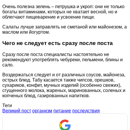
Очень полезна зелень – петрушка и укроп: они не только
богаты витаминами, которых не хватает весной, но и
облегчают пищеварение и усвоение пищи.
Салаты лучше заправлять не сметаной или майонезом, а
маслом или йогуртом.
Чего не следует есть сразу после поста
Сразу после поста специалисты настоятельно не
рекомендуют употреблять чебуреки, пельмени, блины и
сало.
Воздержаться следует и от различных соусов, майонеза,
острых блюд. Табу касается также чипсов, орешков,
сухариков, конфет, мучных изделий (особенно свежих),
сгущенного молока, жареных, маринованных, соленых и
копченых блюд, газированных напитков.
Теги
Великий пост
организм
питание
последствия