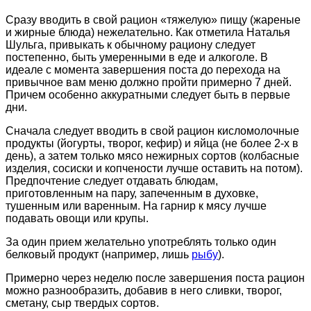
Сразу вводить в свой рацион «тяжелую» пищу (жареные
и жирные блюда) нежелательно. Как отметила Наталья
Шульга, привыкать к обычному рациону следует
постепенно, быть умеренными в еде и алкоголе. В
идеале с момента завершения поста до перехода на
привычное вам меню должно пройти примерно 7 дней.
Причем особенно аккуратными следует быть в первые
дни.
Сначала следует вводить в свой рацион кисломолочные
продукты (йогурты, творог, кефир) и яйца (не более 2-х в
день), а затем только мясо нежирных сортов (колбасные
изделия, сосиски и копчености лучше оставить на потом).
Предпочтение следует отдавать блюдам,
приготовленным на пару, запеченным в духовке,
тушенным или варенным. На гарнир к мясу лучше
подавать овощи или крупы.
За один прием желательно употреблять только один
белковый продукт (например, лишь
рыбу
).
Примерно через неделю после завершения поста рацион
можно разнообразить, добавив в него сливки, творог,
сметану, сыр твердых сортов.