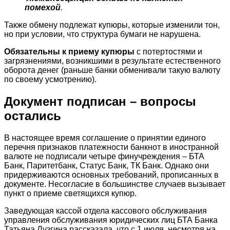
помехой
.
Также обмену подлежат купюры, которые изменили тон,
но при условии, что структура бумаги не нарушена.
Обязательны к приему купюры
с потертостями и
загрязнениями, возникшими в результате естественного
оборота денег (раньше банки обменивали такую валюту
по своему усмотрению).
Документ подписан – вопросы
остались
В настоящее время соглашение о принятии единого
перечня признаков платежности банкнот в иностранной
валюте не подписали четыре финучреждения – БТА
Банк, Паритетбанк, Статус Банк, ТК Банк. Однако они
придерживаются основных требований, прописанных в
документе. Несогласие в большинстве случаев вызывает
пункт о приеме светящихся купюр.
Заведующая кассой отдела кассового обслуживания
управления обслуживания юридических лиц БТА Банка
Татьяна Лузгина рассказала, что с 1 июля, несмотря на