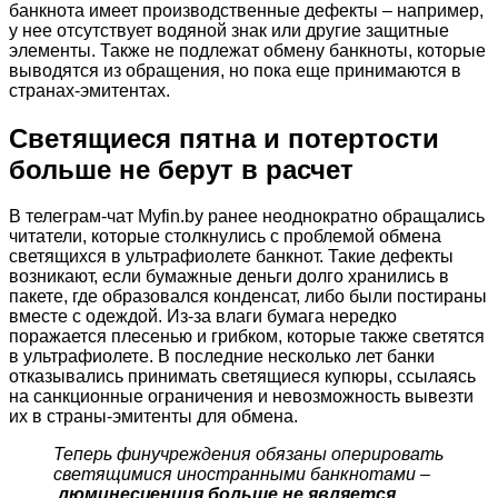
банкнота имеет производственные дефекты – например,
у нее отсутствует водяной знак или другие защитные
элементы. Также не подлежат обмену банкноты, которые
выводятся из обращения, но пока еще принимаются в
странах-эмитентах.
Светящиеся пятна и потертости
больше не берут в расчет
В
телеграм-чат Myfin.by
ранее неоднократно обращались
читатели, которые столкнулись с проблемой обмена
светящихся в ультрафиолете банкнот. Такие дефекты
возникают, если бумажные деньги долго хранились в
пакете, где образовался конденсат, либо были постираны
вместе с одеждой. Из-за влаги бумага нередко
поражается плесенью и грибком, которые также светятся
в ультрафиолете. В последние несколько лет банки
отказывались принимать светящиеся купюры, ссылаясь
на санкционные ограничения и невозможность вывезти
их в страны-эмитенты для обмена.
Теперь финучреждения обязаны оперировать
светящимися иностранными банкнотами –
люминесценция больше не является