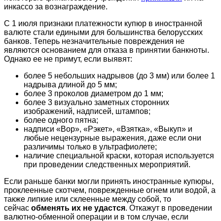
инкассо за вознаграждение.
С 1 июля признаки платежности купюр в иностранной
валюте стали едиными для большинства белорусских
банков. Теперь незначительные повреждения не
являются основанием для
отказа
в принятии банкноты.
Однако ее не примут, если выявят:
более 5 небольших надрывов (до 3 мм) или более 1
надрыва длиной до 5 мм;
более 3 проколов диаметром до 1 мм;
более 3 визуально заметных сторонних
изображений, надписей, штампов;
более одного пятна;
надписи «Вор», «Рэкет», «Взятка», «Выкуп» и
любые нецензурные выражения, даже если они
различимы только в ультрафиолете;
наличие специальной краски, которая используется
при проведении следственных мероприятий.
Если раньше банки могли принять иностранные купюры,
проклеенные скотчем, поврежденные огнем или водой, а
также липкие или склеенные между собой, то
сейчас
обменять их не удастся
. Откажут в проведении
валютно-обменной операции и в том случае, если