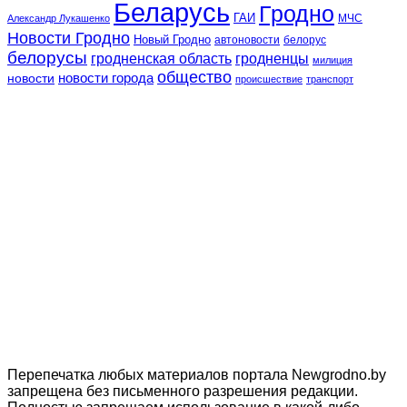
Беларусь
Гродно
ГАИ
МЧС
Александр Лукашенко
Новости Гродно
Новый Гродно
автоновости
белорус
белорусы
гродненская область
гродненцы
милиция
общество
новости
новости города
происшествие
транспорт
Перепечатка любых материалов портала Newgrodno.by
запрещена без письменного разрешения редакции.