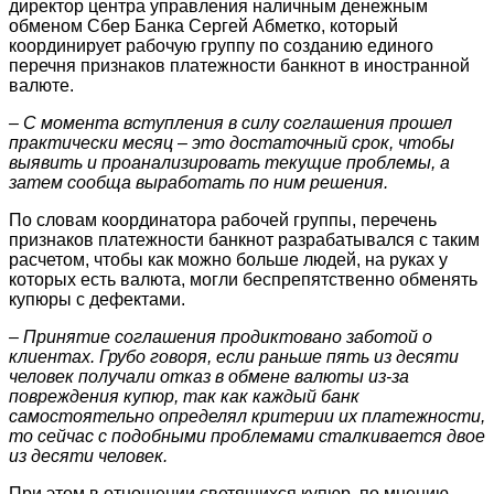
директор центра управления наличным денежным
обменом Сбер Банка Сергей Абметко, который
координирует рабочую группу по созданию единого
перечня признаков платежности банкнот в иностранной
валюте.
– С момента вступления в силу соглашения прошел
практически месяц – это достаточный срок, чтобы
выявить и проанализировать текущие проблемы, а
затем сообща выработать по ним решения.
По словам координатора рабочей группы, перечень
признаков платежности банкнот разрабатывался с таким
расчетом, чтобы как можно больше людей, на руках у
которых есть валюта, могли беспрепятственно обменять
купюры с дефектами.
– Принятие соглашения продиктовано заботой о
клиентах. Грубо говоря, если раньше пять из десяти
человек получали отказ в обмене валюты из-за
повреждения купюр, так как каждый банк
самостоятельно определял критерии их платежности,
то сейчас с подобными проблемами сталкивается двое
из десяти человек.
При этом в отношении светящихся купюр, по мнению