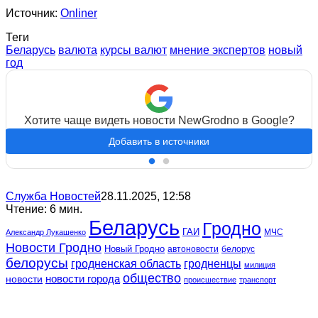
Источник:
Onliner
Теги
Беларусь
валюта
курсы валют
мнение экспертов
новый
год
Хотите чаще видеть новости NewGrodno в Google?
Добавить в источники
Служба Новостей
28.11.2025, 12:58
Чтение: 6 мин.
Беларусь
Гродно
ГАИ
МЧС
Александр Лукашенко
Новости Гродно
Новый Гродно
автоновости
белорус
белорусы
гродненская область
гродненцы
милиция
общество
новости
новости города
происшествие
транспорт