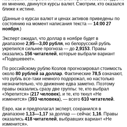
их мнению, двинутся курсы валют. Смотрим, кто оказался
ближе к истине.
(Данные о курсах валют и ценах активов приведены по
состоянию на момент написания текста —
14:00 27
ноября
.)
Эксперт ожидал, что доллар в ноябре будет в
диапазоне
2,95—3,00 рубля
, но белорусский рубль
укрепился сильнее прогноза — до
2,9153
. Правы
оказались
156 читателей
, которые выбрали вариант
«Подешевеет».
По российскому рублю Козлов прогнозировал стоимость
около
80 рублей за доллар
. Фактические
78,5
означают,
что рубль все-таки немного подорожал, но настолько
незначительно, что движение едва заметно. Поэтому
правы оказались сразу две группы: те, кто выбрал
«Укрепится» (
217 человек
), и те, кто ткнул «Не
изменится» (
393 человека
), — всего
610 читателей
.
Евро, как и предполагал эксперт, сохранился в
диапазоне
1,13—1,17
за доллар — сейчас
1,16
. Правы
оказались
418 читателей
, выбравших вариант «Не
изменится».