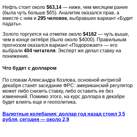
Нефть стоит около
$63,14
— ниже, чем месяцем ранее
(была чуть больше $65). Аналитик оказался прав, а
вместе с ним и
295 человек
, выбравших вариант «Будет
падать».
Золото торгуется на отметке около
$4162
— чуть выше,
чем в конце октября (было около $4000). Правильным
прогнозом оказался вариант «Подорожает» — его
выбрали
404 читателя
. Эксперт же делал ставку на
понижение.
Что будет с долларом
По словам Александра Козлова, основной интригой
декабря станет заседание ФРС: американский регулятор
может либо снизить ставку, либо оставить ее без
изменений. Помимо этого, на курс доллара в декабре
будет влиять еще и геополитика.
Валютные колебания: доллар год назад стоил 3,5
рубля, сегодня — около 2,9