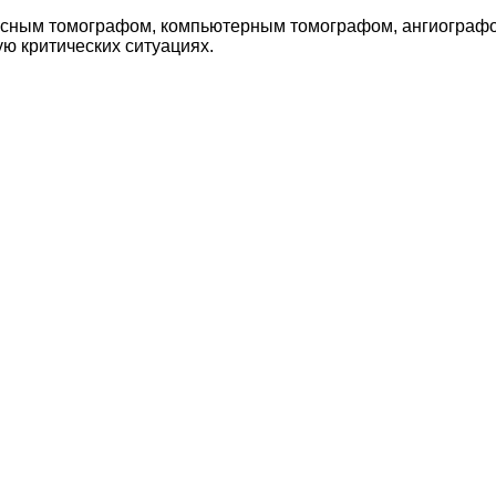
нсным томографом, компьютерным томографом, ангиографом
ю критических ситуациях.