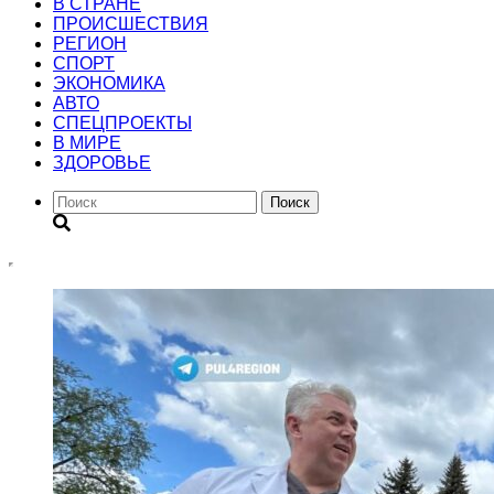
В СТРАНЕ
ПРОИСШЕСТВИЯ
РЕГИОН
CПОРТ
ЭКОНОМИКА
АВТО
СПЕЦПРОЕКТЫ
В МИРЕ
ЗДОРОВЬЕ
Поиск