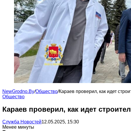
NewGrodno.By
/
Общество
/
Караев проверил, как идет стро
Общество
Караев проверил, как идет строит
Служба Новостей
12.05.2025, 15:30
Менее минуты