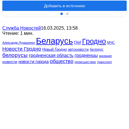
Добавить в источники
Служба Новостей
16.03.2025, 13:58
Чтение: 1 мин.
Беларусь
Гродно
ГАИ
МЧС
Александр Лукашенко
Новости Гродно
Новый Гродно
автоновости
белорус
белорусы
гродненская область
гродненцы
милиция
общество
новости
новости города
происшествие
транспорт