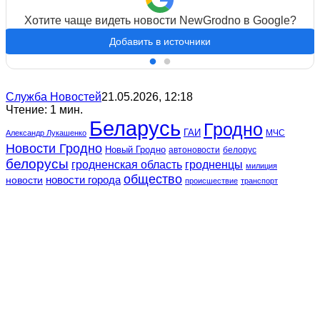
Хотите чаще видеть новости NewGrodno в Google?
Добавить в источники
Служба Новостей
21.05.2026, 12:18
Чтение: 1 мин.
Беларусь
Гродно
ГАИ
МЧС
Александр Лукашенко
Новости Гродно
Новый Гродно
автоновости
белорус
белорусы
гродненская область
гродненцы
милиция
общество
новости
новости города
происшествие
транспорт