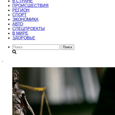
В СТРАНЕ
ПРОИСШЕСТВИЯ
РЕГИОН
CПОРТ
ЭКОНОМИКА
АВТО
СПЕЦПРОЕКТЫ
В МИРЕ
ЗДОРОВЬЕ
Поиск