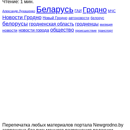
Чтение: 1 мин.
Беларусь
Гродно
ГАИ
МЧС
Александр Лукашенко
Новости Гродно
Новый Гродно
автоновости
белорус
белорусы
гродненская область
гродненцы
милиция
общество
новости
новости города
происшествие
транспорт
Перепечатка любых материалов портала Newgrodno.by