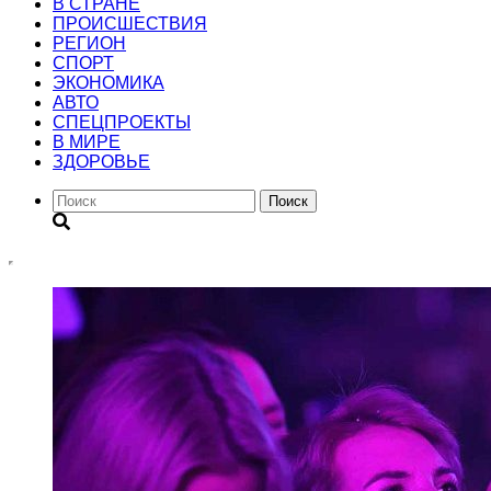
В СТРАНЕ
ПРОИСШЕСТВИЯ
РЕГИОН
CПОРТ
ЭКОНОМИКА
АВТО
СПЕЦПРОЕКТЫ
В МИРЕ
ЗДОРОВЬЕ
Поиск