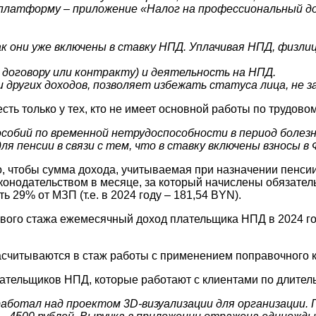
платформу – приложение «Налог на профессиональный дох
ак они уже включены в ставку НПД. Уплачивая НПД, физл
договору или контракту) и деятельность на НПД.
других доходов, позволяет избежать статуса лица, не з
есть только у тех, кто не имеет основной работы по трудовом
собий по временной нетрудоспособности в период болезн
я пенсии в связи с тем, что в ставку включены взносы в
 чтобы сумма дохода, учитываемая при назначении пенсии,
аконодательством в месяце, за который начислены обязате
 29% от МЗП (т.е. в 2024 году – 181,54 BYN).
хового стажа ежемесячный доход плательщика НПД в 2024 г
 засчитываются в стаж работы с применением поправочного
плательщиков НПД, которые работают с клиентами по длите
работал над проектом 3D-визуализации для организации. 