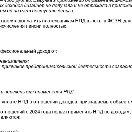
 – 4500 рублей. Выручка в приложении отражена единожд
гих доходов дизайнер не получала и не отражала в прилож
ом ей на счет поступили деньги.
позволял доплатить плательщикам НПД взносы в ФСЗН, для 
исчисления пенсии полностью.
фессиональный доход от:
 нанимателя;
признаков предпринимательской деятельности согласно ч
в перечень для применения НПД.
т уплате НПД в отношении доходов, признаваемых объекто
тношений с 2024 года нельзя применять НПД по доходам, 
являются: