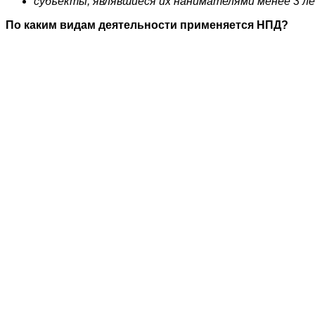
субъекты, являвшиеся их нанимателями менее 3 ле
По каким видам деятельности применяется НПД?