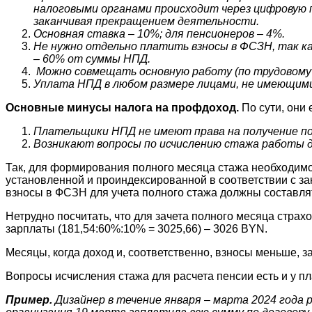
налоговыми органами происходит через цифровую 
заканчивая прекращением деятельности.
Основная ставка – 10%; для пенсионеров – 4%.
Не нужно отдельно платить взносы в ФСЗН, так к
– 60% от суммы НПД.
Можно совмещать основную работу (по трудовому 
Уплата НПД в любом размере лицами, не имеющими 
Основные минусы налога на профдоход.
По сути, они 
Плательщики НПД не имеют права на получение по
Возникают вопросы по исчислению стажа работы дл
Так, для формирования полного месяца стажа необходимо,
установленной и проиндексированной в соответствии с з
взносы в ФСЗН для учета полного стажа должны составлять
Нетрудно посчитать, что для зачета полного месяца стра
зарплаты (181,54:60%:10% = 3025,66) – 3026 BYN.
Месяцы, когда доход и, соответственно, взносы меньше,
Вопросы исчисления стажа для расчета пенсии есть и у 
Пример.
Дизайнер в течение января – марта 2024 года 