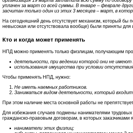
организация 19 марта заплатила всю сумму по договору
уплачен за март со всей суммы. В январе – феврале дру
засчитан только один из этих 3 месяцев – март, в котор
На сегодняшний день отсутствует механизм, который бы 
невысокая или отсутствовала вообще) были приняты для 
Кто и когда может применять
НПД можно применять только физлицам, получающим про
деятельности, при ведении которой они не имеют
использования имущества при условии отсутствия 
Чтобы применять НПД, нужно:
Не иметь наемных работников.
Заниматься видом деятельности, который входит 
При этом наличие места основной работы не препятствуе
Для избежания случаев подмены нанимателями трудовых о
гражданско-правовым договорам, в которых заказчиками 
наниматели этих физлиц;