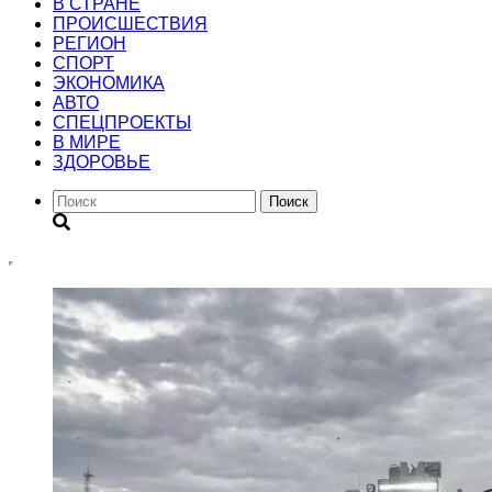
В СТРАНЕ
ПРОИСШЕСТВИЯ
РЕГИОН
CПОРТ
ЭКОНОМИКА
АВТО
СПЕЦПРОЕКТЫ
В МИРЕ
ЗДОРОВЬЕ
Поиск