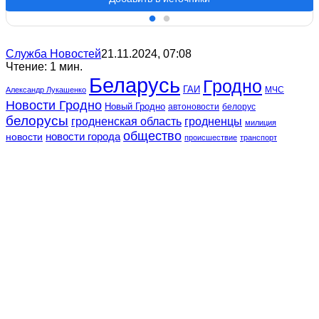
Служба Новостей
21.11.2024, 07:08
Чтение: 1 мин.
Беларусь
Гродно
ГАИ
МЧС
Александр Лукашенко
Новости Гродно
Новый Гродно
автоновости
белорус
белорусы
гродненская область
гродненцы
милиция
общество
новости
новости города
происшествие
транспорт