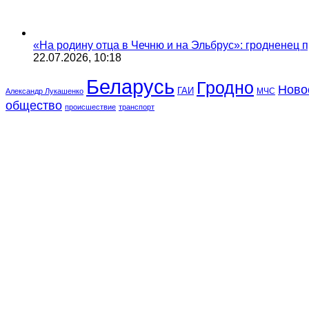
«На родину отца в Чечню и на Эльбрус»: гродненец п
22.07.2026, 10:18
Беларусь
Гродно
Ново
ГАИ
МЧС
Александр Лукашенко
общество
происшествие
транспорт