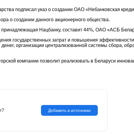
дарства подписал указ о создании ОАО «Небанковская кред
вора о создании данного акционерного общества.
я, принадлежащая Нацбанку, составит 44%, ОАО «АСБ Бел
ращения государственных затрат и повышения эффективност
денег, организации централизованной системы сбора, обра
торской компании позволит реализовать в Беларуси иннов
e?
З
Добавить в источники