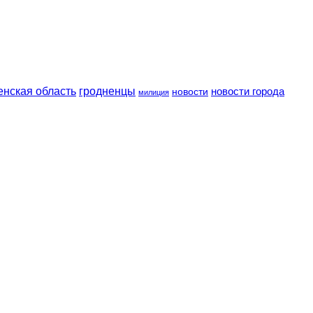
енская область
гродненцы
новости
новости города
милиция