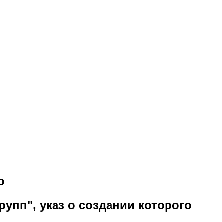
ю
упп", указ о создании которого