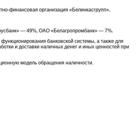
итно-финансовая организация «Белинкасгрупп».
арусбанк» — 49%, ОАО «Белагропромбанк» — 7%.
и функционирования банковской системы, а также для
ботки и доставки наличных денег и иных ценностей при
ационную модель обращения наличности.
наете новость? Пишите в наш Telegram-bot.