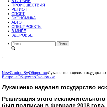
В СТРАНЕ
ПРОИСШЕСТВИЯ
РЕГИОН
CПОРТ
ЭКОНОМИКА
АВТО
СПЕЦПРОЕКТЫ
В МИРЕ
ЗДОРОВЬЕ
Поиск
NewGrodno.By
/
Общество
/
Лукашенко наделил государство
В стране
Общество
Экономика
Лукашенко наделил государство и
Реализация этого исключительного 
был подписан в феврале 2018 года.