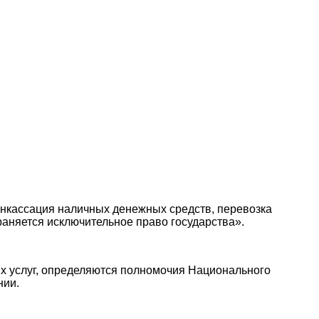
«инкассация наличных денежных средств, перевозка
раняется исключительное право государства».
их услуг, определяются полномочия Национального
нии.