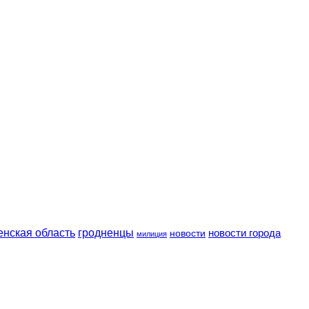
енская область
гродненцы
новости
новости города
милиция