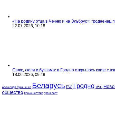
«На родину отца в Чечню и на Эльбрус»: гродненец п
22.07.2026, 10:18
Садж, люля и буглама: в Гродно открылось кафе с а
18.06.2026, 09:48
Беларусь
Гродно
Ново
ГАИ
МЧС
Александр Лукашенко
общество
происшествие
транспорт