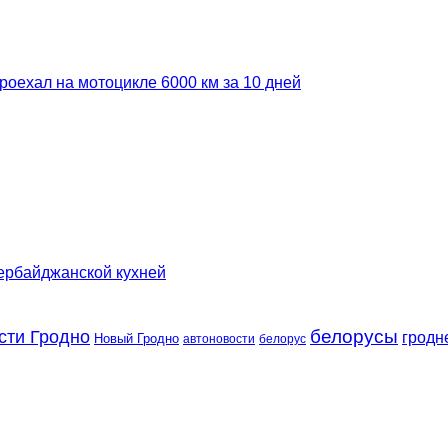
роехал на мотоцикле 6000 км за 10 дней
зербайджанской кухней
сти Гродно
белорусы
гродн
Новый Гродно
автоновости
белорус