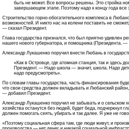
быть не может. Все вопросы решены. Это стройка ном
завершающем этапе. Поэтому надо к концу года все 
Строительство горно-обогатительного комплекса в Любан
возможностей. И никто нас на колени поставить не сможе
— сказал Президент.
Глава государства признался, что был приятно удивлен р
нашего нового губернатора, и помощника (Президента. —
Александр Лукашенко поручил внести Любань в государс
«Как в Островце, где атомная станция, так и здесь
Президент. — Надо школа — значит, школа. Надо детс
надо предусмотреть».
По словам главы государства, часть финансирования буде
что свои средства должен вкладывать и Любанский район,
— добавил Президент.
Александр Лукашенко поручил не забывать и о сельском хо
хозяйства останутся без людей, будет беда, подчеркнул г
должен помогать сеять, убирать и так далее. Я уже не гов
«Поэтому социальная сфера там, где люди живут, и произ
производства — нет денег и никакой социальной инфраст