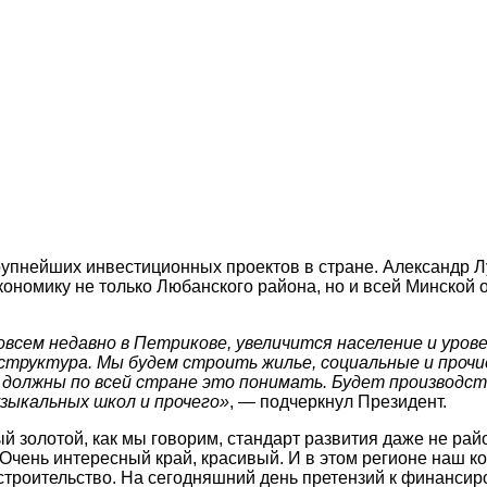
рупнейших инвестиционных проектов в стране. Александр Л
номику не только Любанского района, но и всей Минской об
совсем недавно в Петрикове, увеличится население и уро
руктура. Мы будем строить жилье, социальные и прочие
 должны по всей стране это понимать. Будет производст
узыкальных школ и прочего»
, — подчеркнул Президент.
 золотой, как мы говорим, стандарт развития даже не райо
. Очень интересный край, красивый. И в этом регионе наш
строительство. На сегодняшний день претензий к финансир