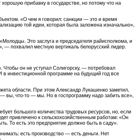
 хорошую прибавку в государстве, но потому что на
ъектом. «О чем я говорил: санкции — это и время
еализацию той идеи, которая была заложена изначально»,
 «Молодцы. Это заслуга и председателя райисполкома, и
», — похвалил местную вертикаль белорусский лидер.
в. Чтобы он не уступал Солигорску, — потребовал
 И в инвестиционной программе на будущий год все
джета области. При этом Александр Лукашенко заметил,
— вы, что-то — мы. Но в госпрограмму надо забить все»,
ебует большого количества трудовых ресурсов, но, если
будет привлечено к сельскохозяйственным работам: «Он
ыть. То есть это предприятие должно быть в саду».
нимать: есть производство — есть деньги. Нет
.