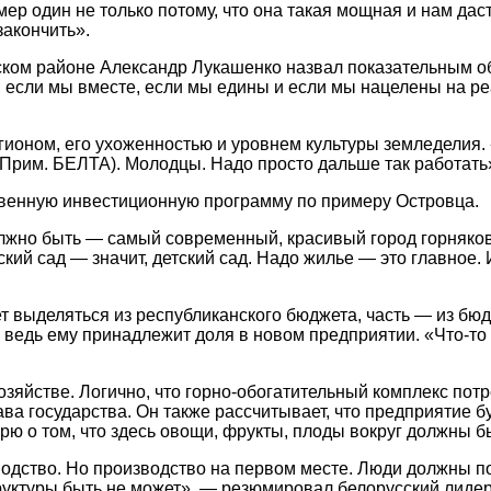
ер один не только потому, что она такая мощная и нам даст
закончить».
ском районе Александр Лукашенко назвал показательным об
т, если мы вместе, если мы едины и если мы нацелены на р
егионом, его ухоженностью и уровнем культуры земледелия.
 Прим. БЕЛТА). Молодцы. Надо просто дальше так работать
твенную инвестиционную программу по примеру Островца.
 должно быть — самый современный, красивый город горняко
кий сад — значит, детский сад. Надо жилье — это главное.
т выделяться из республиканского бюджета, часть — из бю
 ведь ему принадлежит доля в новом предприятии. «Что-то 
зяйстве. Логично, что горно-обогатительный комплекс потр
лава государства. Он также рассчитывает, что предприятие 
орю о том, что здесь овощи, фрукты, плоды вокруг должны б
водство. Но производство на первом месте. Люди должны по
руктуры быть не может», — резюмировал белорусский лидер