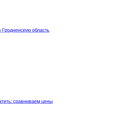
в Гродненскую область
латить: сравниваем цены