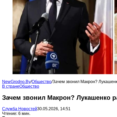
NewGrodno.By
/
Общество
/
Зачем звонил Макрон? Лукашенк
В стране
Общество
Зачем звонил Макрон? Лукашенко р
Служба Новостей
30.05.2026, 14:51
Чтение: 6 мин.