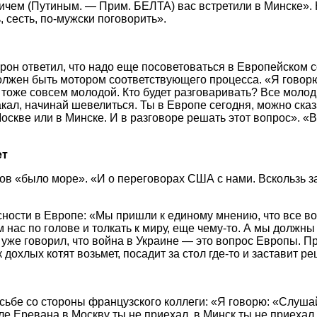
ем (Путиным. — Прим. БЕЛТА) вас встретили в Минске». Ну
, сесть, по-мужски поговорить».
н ответил, что надо еще посоветоваться в Европейском со
ен быть мотором соответствующего процесса. «Я говорю: п
 тоже совсем молодой. Кто будет разговаривать? Все моло
кал, начинай шевелиться. Ты в Европе сегодня, можно сказ
Москве или в Минске. И в разговоре решать этот вопрос». «
ет
в «было море». «И о переговорах США с нами. Вскользь з
асности в Европе: «Мы пришли к единому мнению, что все 
 нас по голове и толкать к миру, еще чему-то. А мы должн
 уже говорил, что война в Украине — это вопрос Европы. П
ак дохлых котят возьмет, посадит за стол где-то и заставит 
ьбе со стороны французского коллеги: «Я говорю: «Слушай
е Еревана в Москву ты не приехал, в Минск ты не приехал.