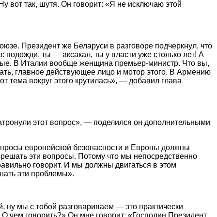
 вот так, шутя. Он говорит: «Я не исключаю этой
юзе. Президент же Беларуси в разговоре подчеркнул, что
одожди, ты — аксакал, ты у власти уже столько лет! А
дые. В Италии вообще женщина премьер-министр. Что вы,
ать, главное действующее лицо и мотор этого. В Армению
Вот тема вокруг этого крутилась», — добавил глава
атронули этот вопрос», — поделился он дополнительными
вопросы европейской безопасности и Европы должны
ы решать эти вопросы. Потому что мы непосредственно
равильно говорит. И мы должны двигаться в этом
решать эти проблемы».
, ну мы с тобой разговариваем — это практически
 О чем говорить?» Он мне говорит: «Господин Президент,