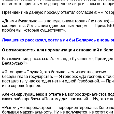
вы можете принять мое доверенное лицо и с ним поговорит
Президент на данную просьбу ответил согласием: «Я гово
«Днями буквально — в понедельник-вторник (не помню) — 
координаты. И мы с ним (доверенным лицом. — Прим. БЕЛТ
проблемы, которые существуют».
Лукашенко рассказал, хотела ли бы Беларусь вновь э
О возможностях для нормализации отношений и бело
В заключение, рассказал Александр Лукашенко, Президен
Беларусью?»
«Я говорю: «Слушай, это больше, чем известно, всем». —
беседы глава государства. — Я говорю: «Да господь с то
поставлять, у нас сегодня нет ни одной (свободной. — П
и по хорошей цене».
Александр Лукашенко в ответе на вопрос журналистов по
каких-либо проблем. «Поэтому для нас калий… Ну, это с п
«Рынки уже перенастроены, переориентированы. Конечно, 
большая маржинальность. Ну, не получается, не хотят он