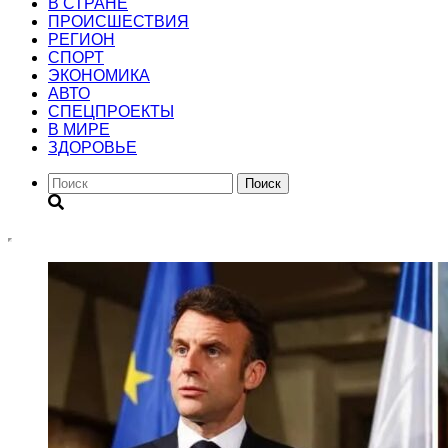
В СТРАНЕ
ПРОИСШЕСТВИЯ
РЕГИОН
CПОРТ
ЭКОНОМИКА
АВТО
СПЕЦПРОЕКТЫ
В МИРЕ
ЗДОРОВЬЕ
Поиск