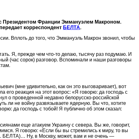
 с Президентом Франции Эммануэлем Макроном.
 передает корреспондент
БЕЛТА
.
сии. Вплоть до того, что Эммануэль Макрон звонил, чтобы
ать. Я, прежде чем что-то делаю, тысячу раз подумаю. И
нный (час сорок) разговор. Вспоминали и наши разговоры
стам.
вич (мне удивительно, как он это выговаривает), вот
а его реакция на этот вопрос: «Я говорю: да господь с
янул о проведенной недавно белорусско-российской
ть ли не войну развязываете ядерную. Вы что, хотите
рю: да господь с тобой! Я публично об этом сказал:
сиянами еще атакуем Украину с севера. Вы же, говорит,
имся. Я говорю: «Если бы вы стремились к миру, то вы
. БЕЛТА)… Ну, в Москву, может, вам и не очень —