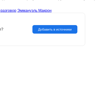
разговор
Эммануэль Макрон
e?
З
Добавить в источники