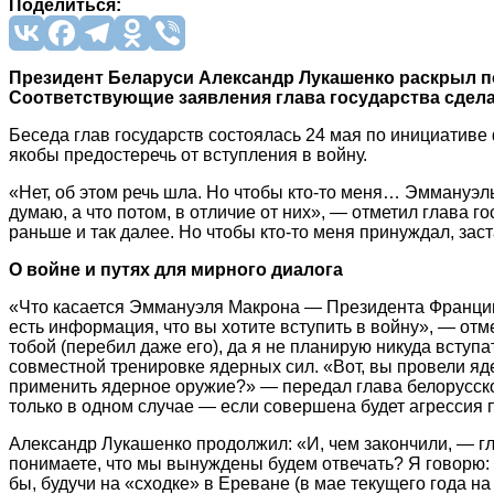
Поделиться:
Президент Беларуси Александр Лукашенко раскрыл п
Соответствующие заявления глава государства сдела
Беседа глав государств состоялась 24 мая по инициативе
якобы предостеречь от вступления в войну.
«Нет, об этом речь шла. Но чтобы кто-то меня… Эммануэль
думаю, а что потом, в отличие от них», — отметил глава г
раньше и так далее. Но чтобы кто-то меня принуждал, за
О войне и путях для мирного диалога
«Что касается Эммануэля Макрона — Президента Франции —
есть информация, что вы хотите вступить в войну», — отм
тобой (перебил даже его), да я не планирую никуда вступ
совместной тренировке ядерных сил. «Вот, вы провели яд
применить ядерное оружие?» — передал глава белорусского
только в одном случае — если совершена будет агрессия п
Александр Лукашенко продолжил: «И, чем закончили, — гл
понимаете, что мы вынуждены будем отвечать? Я говорю: «
бы, будучи на «сходке» в Ереване (в мае текущего года н