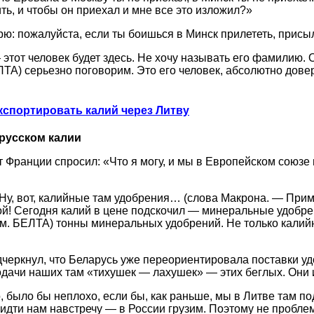
ь, и чтобы он приехал и мне все это изложил?»
рю: пожалуйста, если ты боишься в Минск прилететь, присы
этот человек будет здесь. Не хочу называть его фамилию.
А) серьезно поговорим. Это его человек, абсолютно довер
кспортировать калий через Литву
русском калии
т Франции спросил: «Что я могу, и мы в Европейском союз
 Ну, вот, калийные там удобрения… (слова Макрона. — Прим
бой! Сегодня калий в цене подскочил — минеральные удобре
рим. БЕЛТА) тонны минеральных удобрений. Не только кали
дчеркнул, что Беларусь уже переориентировала поставки у
одачи наших там «тихушек — лахушек» — этих беглых. Они им
было бы неплохо, если бы, как раньше, мы в Литве там под
и идти нам навстречу — в России грузим. Поэтому не проб