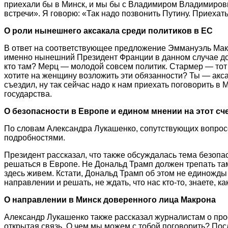
приехали бы в Минск, и мы бы с Владимиром Владимирович
встречи». Я говорю: «Так надо позвонить Путину. Приехать
О роли нынешнего аксакала среди политиков в ЕС
В ответ на соответствующее предложение Эммануэль Макро
именно нынешний Президент Франции в данном случае долж
кто там? Мерц — молодой совсем политик. Стармер — тот
хотите на женщину возложить эти обязанности? Ты — акса
съездил, ну так сейчас надо к нам приехать поговорить в 
государства.
О безопасности в Европе и едином мнении на этот сч
По словам Александра Лукашенко, сопутствующих вопросо
подробностями.
Президент рассказал, что также обсуждалась тема безоп
решаться в Европе. Не Дональд Трамп должен трепать там
здесь живем. Кстати, Дональд Трамп об этом не единожды
направлении и решать, не ждать, что нас кто-то, знаете, к
О направлении в Минск доверенного лица Макрона
Александр Лукашенко также рассказал журналистам о прос
открытая связь. О чем мы можем с тобой поговорить? Посл