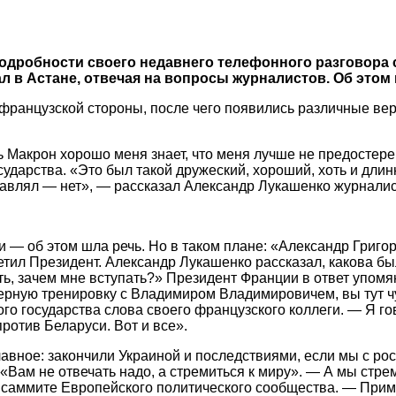
одробности своего недавнего телефонного разговора
л в Астане, отвечая на вопросы журналистов. Об этом
 французской стороны, после чего появились различные вер
 Макрон хорошо меня знает, что меня лучше не предостерег
осударства. «Это был такой дружеский, хороший, хоть и дли
ставлял — нет», — рассказал Александр Лукашенко журнали
 об этом шла речь. Но в таком плане: «Александр Григорье
етил Президент. Александр Лукашенко рассказал, какова был
ать, зачем мне вступать?» Президент Франции в ответ упом
ерную тренировку с Владимиром Владимировичем, вы тут чу
 государства слова своего французского коллеги. — Я гово
ротив Беларуси. Вот и все».
авное: закончили Украиной и последствиями, если мы с рос
Вам не отвечать надо, а стремиться к миру». — А мы стрем
а саммите Европейского политического сообщества. — Прим