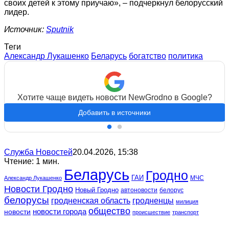
своих детей к этому приучаю», – подчеркнул белорусский
лидер.
Источник:
Sputnik
Теги
Александр Лукашенко
Беларусь
богатство
политика
Хотите чаще видеть новости NewGrodno в Google?
Добавить в источники
Служба Новостей
20.04.2026, 15:38
Чтение: 1 мин.
Беларусь
Гродно
ГАИ
МЧС
Александр Лукашенко
Новости Гродно
Новый Гродно
автоновости
белорус
белорусы
гродненская область
гродненцы
милиция
общество
новости
новости города
происшествие
транспорт